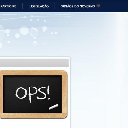
PARTICIPE
LEGISLAÇÃO
ÓRGÃOS DO GOVERNO
stério da Economia
Ministério da Infraestrutura
stério de Minas e Energia
Ministério da Ciência,
Tecnologia, Inovações e
Comunicações
tério da Mulher, da Família
Secretaria-Geral
s Direitos Humanos
lto