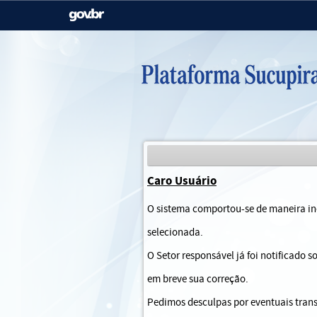
Casa Civil
Ministério da Justiça e
Segurança Pública
Ministério da Agricultura,
Ministério da Educação
Pecuária e Abastecimento
Ministério do Meio Ambiente
Ministério do Turismo
Caro Usuário
Secretaria de Governo
Gabinete de Segurança
O sistema comportou-se de maneira ine
Institucional
selecionada.
O Setor responsável já foi notificado 
em breve sua correção.
Pedimos desculpas por eventuais trans