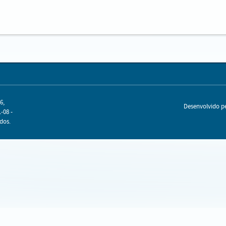
6,
Desenvolvido 
-08 -
dos.