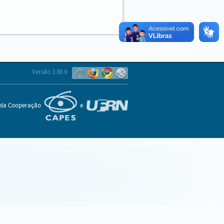
Versão 3.88.9
pela Cooperação
e