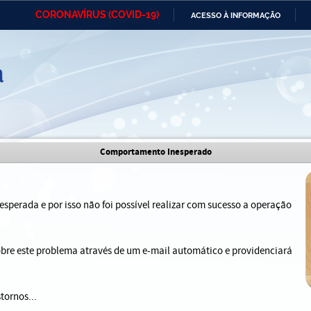
CORONAVÍRUS (COVID-19)
ACESSO À INFORMAÇÃO
Ministério da Defesa
Ministério das Relações
Mini
IR
Exteriores
PARA
O
CONTEÚDO
Ministério da Cidadania
Ministério da Saúde
Mini
Ministério do Desenvolvimento
Controladoria-Geral da União
Minis
Comportamento Inesperado
Regional
e do
Advocacia-Geral da União
Banco Central do Brasil
Plana
sperada e por isso não foi possível realizar com sucesso a operação
sobre este problema através de um e-mail automático e providenciará
tornos...