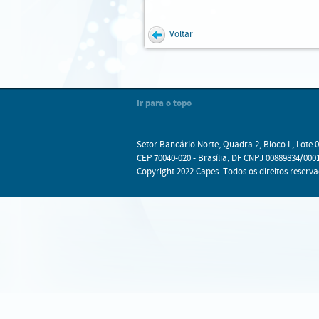
Voltar
Internet Explorer
Mozilla Firefox
Chrome
Safari
Ir para o topo
Setor Bancário Norte, Quadra 2, Bloco L, Lote 0
CEP 70040-020 - Brasília, DF CNPJ 00889834/0001
Copyright 2022 Capes. Todos os direitos reserva