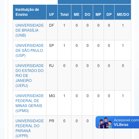
Ministério da Ciência, Tecnologia, Inovações e Comunicações
Instituição de
Ensino
UF
Total
ME
DO
MP
DP
ME/DO
M
Ministério do Meio Ambiente
UNIVERSIDADE
DF
1
0
0
0
0
1
DE BRASÍLIA
Ministério do Turismo
(UNB)
UNIVERSIDADE
SP
1
0
0
0
0
1
Ministério do Desenvolvimento Regional
DE SÃO PAULO
(USP)
Controladoria-Geral da União
UNIVERSIDADE
RJ
0
0
0
0
0
0
Ministério da Mulher, da Família e dos Direitos Humanos
DO ESTADO DO
RIO DE
JANEIRO
Secretaria-Geral
(UERJ)
Secretaria de Governo
UNIVERSIDADE
MG
1
0
0
0
0
1
FEDERAL DE
MINAS GERAIS
Gabinete de Segurança Institucional
(UFMG)
Advocacia-Geral da União
UNIVERSIDADE
PR
0
0
0
0
0
0
FEDERAL DO
PARANÁ
Banco Central do Brasil
(UFPR)