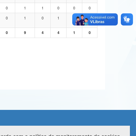
0
1
1
0
0
0
0
1
0
1
0
0
0
9
4
4
1
0
 do sistema: 3.88.9
Copyright 2022 Capes. Todos os direitos reservados.