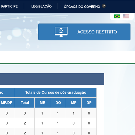
PARTICIPE
LEGISLAÇÃO
ÓRGÃOS DO GOVERNO
stério da Economia
Ministério da Infraestrutura
stério de Minas e Energia
Ministério da Ciência,
Tecnologia, Inovações e
ACESSO RESTRITO
Comunicações
tério da Mulher, da Família
Secretaria-Geral
s Direitos Humanos
lto
uação
Totais de Cursos de pós-graduação
MP/DP
Total
ME
DO
MP
DP
0
3
1
1
1
0
0
2
1
1
0
0
0
2
1
1
0
0