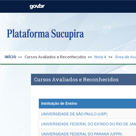
Casa Civil
Ministério da Justiça e
Segurança Pública
Ministério da Agricultura,
Ministério da Educação
Pecuária e Abastecimento
Ministério do Meio Ambiente
Ministério do Turismo
INÍCIO
Cursos Avaliados e Reconhecidos
Nota 4
Área de Ava
Secretaria de Governo
Gabinete de Segurança
Institucional
Cursos Avaliados e Reconhecidos
Instituição de Ensino
UNIVERSIDADE DE SÃO PAULO (USP)
UNIVERSIDADE FEDERAL DO ESTADO DO RIO DE JANE
UNIVERSIDADE FEDERAL DO PARANÁ (UFPR)