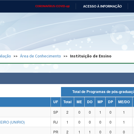
ACESSO À INFORMAÇÃO
CORONAVÍRUS (COVID-19)
Ministério da Defesa
Ministério das Relações
Mini
Exteriores
IR
PARA
O
CONTEÚDO
Ministério da Cidadania
Ministério da Saúde
Mini
Ministério do Desenvolvimento
Controladoria-Geral da União
Minis
Regional
e do
liação
Área de Conhecimento
Instituição de Ensino
Advocacia-Geral da União
Banco Central do Brasil
Plana
Total de Programas de pós-grad
UF
Total
ME
DO
MP
DP
ME/DO
SP
2
0
0
1
0
1
IRO (UNIRIO)
RJ
1
0
0
0
0
1
PR
2
1
1
0
0
0