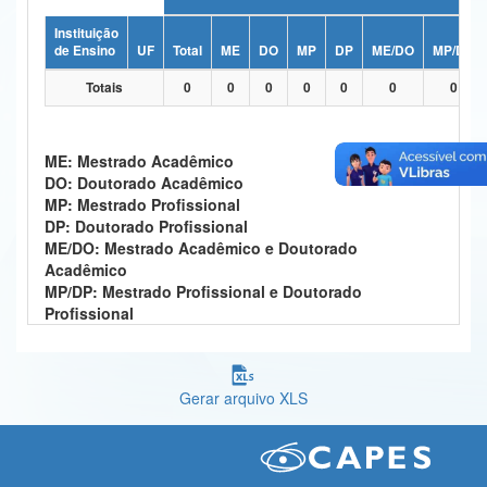
Ministério da Ciência, Tecnologia, Inovações e Comunicações
Instituição
de Ensino
UF
Total
ME
DO
MP
DP
ME/DO
MP/DP
Ministério do Meio Ambiente
Totais
0
0
0
0
0
0
0
Ministério do Turismo
Ministério do Desenvolvimento Regional
ME: Mestrado Acadêmico
DO: Doutorado Acadêmico
Controladoria-Geral da União
MP: Mestrado Profissional
DP: Doutorado Profissional
Ministério da Mulher, da Família e dos Direitos Humanos
ME/DO: Mestrado Acadêmico e Doutorado
Acadêmico
Secretaria-Geral
MP/DP: Mestrado Profissional e Doutorado
Profissional
Secretaria de Governo
Gabinete de Segurança Institucional
Gerar arquivo XLS
Advocacia-Geral da União
Banco Central do Brasil