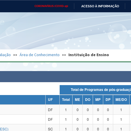
ACESSO À INFORMAÇÃO
CORONAVÍRUS (COVID-19)
Ministério da Defesa
Ministério das Relações
Mini
Exteriores
IR
PARA
O
CONTEÚDO
Ministério da Cidadania
Ministério da Saúde
Mini
Ministério do Desenvolvimento
Controladoria-Geral da União
Minis
Regional
e do
liação
Área de Conhecimento
Instituição de Ensino
Advocacia-Geral da União
Banco Central do Brasil
Plana
Total de Programas de pós-grad
UF
Total
ME
DO
MP
DP
ME/DO
DF
1
0
0
0
0
1
DF
1
0
0
0
0
1
DESC)
SC
1
0
0
0
0
1