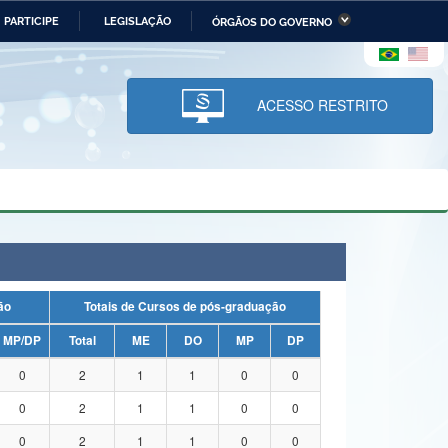
PARTICIPE
LEGISLAÇÃO
ÓRGÃOS DO GOVERNO
stério da Economia
Ministério da Infraestrutura
stério de Minas e Energia
Ministério da Ciência,
Tecnologia, Inovações e
ACESSO RESTRITO
Comunicações
tério da Mulher, da Família
Secretaria-Geral
s Direitos Humanos
lto
uação
Totais de Cursos de pós-graduação
MP/DP
Total
ME
DO
MP
DP
0
2
1
1
0
0
0
2
1
1
0
0
0
2
1
1
0
0