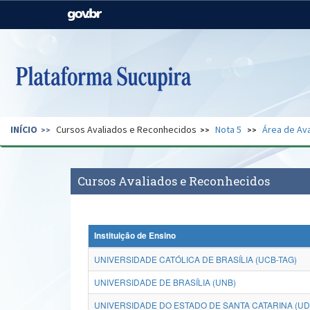
Casa Civil
Ministério da Justiça e
Segurança Pública
Ministério da Agricultura,
Ministério da Educação
Pecuária e Abastecimento
Ministério do Meio Ambiente
Ministério do Turismo
INÍCIO
Cursos Avaliados e Reconhecidos
Nota 5
Área de Ava
Secretaria de Governo
Gabinete de Segurança
Institucional
Cursos Avaliados e Reconhecidos
Instituição de Ensino
UNIVERSIDADE CATÓLICA DE BRASÍLIA (UCB-TAG)
UNIVERSIDADE DE BRASÍLIA (UNB)
UNIVERSIDADE DO ESTADO DE SANTA CATARINA (U