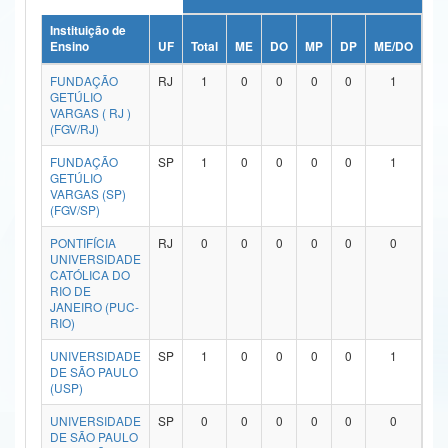
Ministério da Ciência, Tecnologia, Inovações e Comunicações
Instituição de
Ensino
UF
Total
ME
DO
MP
DP
ME/DO
MP
Ministério do Meio Ambiente
FUNDAÇÃO
RJ
1
0
0
0
0
1
GETÚLIO
Ministério do Turismo
VARGAS ( RJ )
(FGV/RJ)
Ministério do Desenvolvimento Regional
FUNDAÇÃO
SP
1
0
0
0
0
1
GETÚLIO
Controladoria-Geral da União
VARGAS (SP)
(FGV/SP)
Ministério da Mulher, da Família e dos Direitos Humanos
PONTIFÍCIA
RJ
0
0
0
0
0
0
UNIVERSIDADE
Secretaria-Geral
CATÓLICA DO
RIO DE
Secretaria de Governo
JANEIRO (PUC-
RIO)
Gabinete de Segurança Institucional
UNIVERSIDADE
SP
1
0
0
0
0
1
DE SÃO PAULO
Advocacia-Geral da União
(USP)
UNIVERSIDADE
SP
0
0
0
0
0
0
Banco Central do Brasil
DE SÃO PAULO