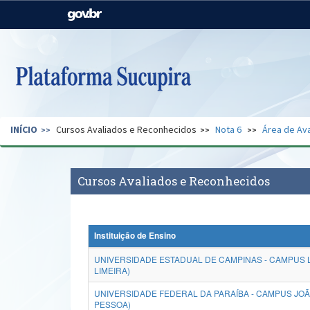
Casa Civil
Ministério da Justiça e
Segurança Pública
Ministério da Agricultura,
Ministério da Educação
Pecuária e Abastecimento
Ministério do Meio Ambiente
Ministério do Turismo
INÍCIO
Cursos Avaliados e Reconhecidos
Nota 6
Área de Ava
Secretaria de Governo
Gabinete de Segurança
Institucional
Cursos Avaliados e Reconhecidos
Instituição de Ensino
UNIVERSIDADE ESTADUAL DE CAMPINAS - CAMPUS L
LIMEIRA)
UNIVERSIDADE FEDERAL DA PARAÍBA - CAMPUS JO
PESSOA)