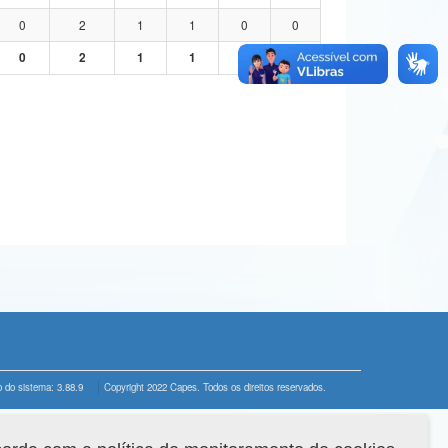
0
2
1
1
0
0
0
2
1
1
0
0
 do sistema: 3.88.9
Copyright 2022 Capes. Todos os direitos reservados.