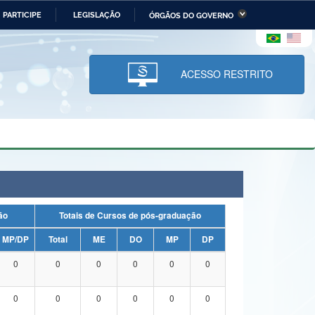
PARTICIPE
LEGISLAÇÃO
ÓRGÃOS DO GOVERNO
stério da Economia
Ministério da Infraestrutura
stério de Minas e Energia
Ministério da Ciência,
Tecnologia, Inovações e
ACESSO RESTRITO
Comunicações
tério da Mulher, da Família
Secretaria-Geral
s Direitos Humanos
lto
uação
Totais de Cursos de pós-graduação
MP/DP
Total
ME
DO
MP
DP
0
0
0
0
0
0
0
0
0
0
0
0