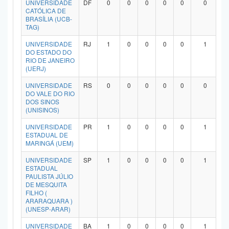
UNIVERSIDADE
DF
0
0
0
0
0
0
Planalto
CATÓLICA DE
BRASÍLIA (UCB-
TAG)
UNIVERSIDADE
RJ
1
0
0
0
0
1
DO ESTADO DO
RIO DE JANEIRO
(UERJ)
UNIVERSIDADE
RS
0
0
0
0
0
0
DO VALE DO RIO
DOS SINOS
(UNISINOS)
UNIVERSIDADE
PR
1
0
0
0
0
1
ESTADUAL DE
MARINGÁ (UEM)
UNIVERSIDADE
SP
1
0
0
0
0
1
ESTADUAL
PAULISTA JÚLIO
DE MESQUITA
FILHO (
ARARAQUARA )
(UNESP-ARAR)
UNIVERSIDADE
BA
1
0
0
0
0
1