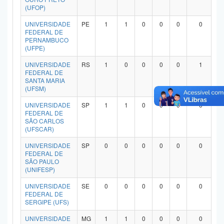
(UFOP)
UNIVERSIDADE
PE
1
1
0
0
0
0
FEDERAL DE
PERNAMBUCO
(UFPE)
UNIVERSIDADE
RS
1
0
0
0
0
1
FEDERAL DE
SANTA MARIA
(UFSM)
UNIVERSIDADE
SP
1
1
0
0
0
0
FEDERAL DE
SÃO CARLOS
(UFSCAR)
UNIVERSIDADE
SP
0
0
0
0
0
0
FEDERAL DE
SÃO PAULO
(UNIFESP)
UNIVERSIDADE
SE
0
0
0
0
0
0
FEDERAL DE
SERGIPE (UFS)
UNIVERSIDADE
MG
1
1
0
0
0
0