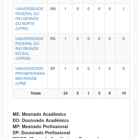
UNIVERSIDADE
RN
1
0
0
0
0
1
FEDERAL DO
RIO GRANDE
DO NORTE
(UFRN)
UNIVERSIDADE
RS
1
0
0
0
0
0
FEDERAL DO
RIO GRANDE
DO SUL
(UFRGS)
UNIVERSIDADE
SP
1
0
0
1
0
0
PRESBITERIANA
MACKENZIE
(UPM)
Totais
24
5
1
5
0
10
ME: Mestrado Acadêmico
DO: Doutorado Acadêmico
MP: Mestrado Profissional
DP: Doutorado Profissional