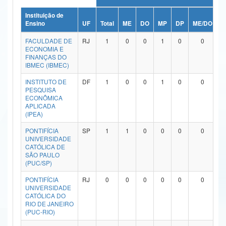
Ministério da Ciência, Tecnologia, Inovações e Comunicações
Instituição de
Ensino
UF
Total
ME
DO
MP
DP
ME/DO
M
Ministério do Meio Ambiente
FACULDADE DE
RJ
1
0
0
1
0
0
ECONOMIA E
Ministério do Turismo
FINANÇAS DO
IBMEC (IBMEC)
Ministério do Desenvolvimento Regional
INSTITUTO DE
DF
1
0
0
1
0
0
PESQUISA
Controladoria-Geral da União
ECONÔMICA
APLICADA
(IPEA)
Ministério da Mulher, da Família e dos Direitos Humanos
PONTIFÍCIA
SP
1
1
0
0
0
0
Secretaria-Geral
UNIVERSIDADE
CATÓLICA DE
Secretaria de Governo
SÃO PAULO
(PUC/SP)
Gabinete de Segurança Institucional
PONTIFÍCIA
RJ
0
0
0
0
0
0
UNIVERSIDADE
Advocacia-Geral da União
CATÓLICA DO
RIO DE JANEIRO
(PUC-RIO)
Banco Central do Brasil