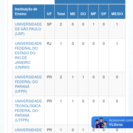
Ministério da Ciência, Tecnologia, Inovações e Comunicações
Instituição de
Ensino
UF
Total
ME
DO
MP
DP
ME/DO
MP
Ministério do Meio Ambiente
UNIVERSIDADE
SP
2
0
0
1
0
1
DE SÃO PAULO
Ministério do Turismo
(USP)
UNIVERSIDADE
RJ
1
0
0
0
0
1
Ministério do Desenvolvimento Regional
FEDERAL DO
ESTADO DO
Controladoria-Geral da União
RIO DE
JANEIRO
(UNIRIO)
Ministério da Mulher, da Família e dos Direitos Humanos
UNIVERSIDADE
PR
2
1
1
0
0
0
Secretaria-Geral
FEDERAL DO
PARANÁ
Secretaria de Governo
(UFPR)
UNIVERSIDADE
PR
1
1
0
0
0
0
Gabinete de Segurança Institucional
TECNOLÓGICA
FEDERAL DO
Advocacia-Geral da União
PARANÁ
(UTFPR)
Banco Central do Brasil
UNIVERSIDADE
PR
1
0
1
0
0
0