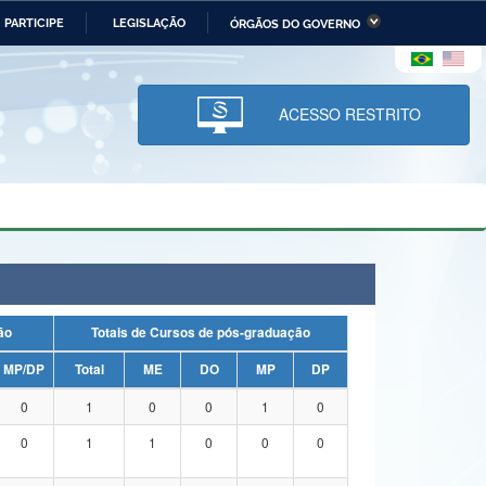
PARTICIPE
LEGISLAÇÃO
ÓRGÃOS DO GOVERNO
stério da Economia
Ministério da Infraestrutura
stério de Minas e Energia
Ministério da Ciência,
Tecnologia, Inovações e
ACESSO RESTRITO
Comunicações
tério da Mulher, da Família
Secretaria-Geral
s Direitos Humanos
lto
uação
Totais de Cursos de pós-graduação
MP/DP
Total
ME
DO
MP
DP
0
1
0
0
1
0
0
1
1
0
0
0