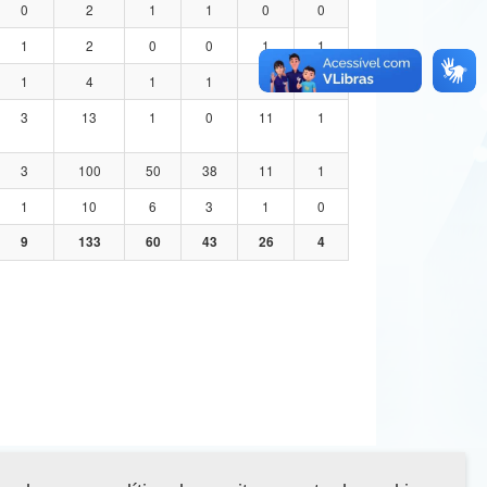
0
2
1
1
0
0
1
2
0
0
1
1
1
4
1
1
1
1
3
13
1
0
11
1
3
100
50
38
11
1
1
10
6
3
1
0
9
133
60
43
26
4