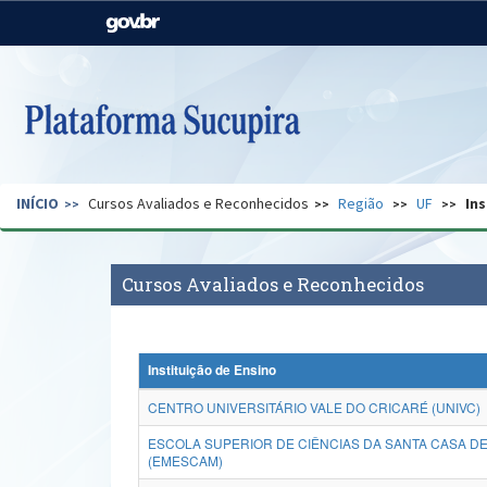
Casa Civil
Ministério da Justiça e
Segurança Pública
Ministério da Agricultura,
Ministério da Educação
Pecuária e Abastecimento
Ministério do Meio Ambiente
Ministério do Turismo
INÍCIO
Cursos Avaliados e Reconhecidos
Região
UF
Ins
Secretaria de Governo
Gabinete de Segurança
Institucional
Cursos Avaliados e Reconhecidos
Instituição de Ensino
CENTRO UNIVERSITÁRIO VALE DO CRICARÉ (UNIVC)
ESCOLA SUPERIOR DE CIÊNCIAS DA SANTA CASA DE
(EMESCAM)