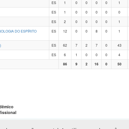
ES
1
0
0
0
0
1
ES
1
0
0
0
0
0
ES
2
0
0
0
0
1
NOLOGIA DO ESPÍRITO
ES
12
0
0
8
0
1
)
ES
62
7
2
7
0
43
ES
6
1
0
0
0
4
86
9
2
16
0
50
adêmico
fissional