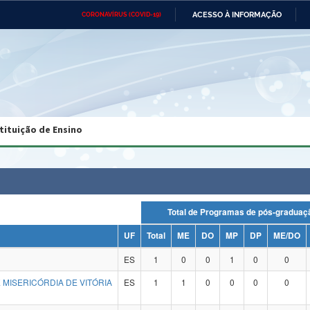
ACESSO À INFORMAÇÃO
CORONAVÍRUS (COVID-19)
Ministério da Defesa
Ministério das Relações
Mini
Exteriores
IR
PARA
O
CONTEÚDO
Ministério da Cidadania
Ministério da Saúde
Mini
Ministério do Desenvolvimento
Controladoria-Geral da União
Minis
Regional
e do
tituição de Ensino
Advocacia-Geral da União
Banco Central do Brasil
Plana
Total de Programas de pós-grad
UF
Total
ME
DO
MP
DP
ME/DO
ES
1
0
0
1
0
0
 MISERICÓRDIA DE VITÓRIA
ES
1
1
0
0
0
0