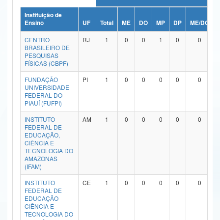
Ministério da Ciência, Tecnologia, Inovações e Comunicações
Instituição de
Ensino
UF
Total
ME
DO
MP
DP
ME/DO
Ministério do Meio Ambiente
CENTRO
RJ
1
0
0
1
0
0
BRASILEIRO DE
Ministério do Turismo
PESQUISAS
FÍSICAS (CBPF)
Ministério do Desenvolvimento Regional
FUNDAÇÃO
PI
1
0
0
0
0
0
UNIVERSIDADE
Controladoria-Geral da União
FEDERAL DO
PIAUÍ (FUFPI)
Ministério da Mulher, da Família e dos Direitos Humanos
INSTITUTO
AM
1
0
0
0
0
0
FEDERAL DE
Secretaria-Geral
EDUCAÇÃO,
CIÊNCIA E
Secretaria de Governo
TECNOLOGIA DO
AMAZONAS
(IFAM)
Gabinete de Segurança Institucional
INSTITUTO
CE
1
0
0
0
0
0
Advocacia-Geral da União
FEDERAL DE
EDUCAÇÃO
CIÊNCIA E
Banco Central do Brasil
TECNOLOGIA DO