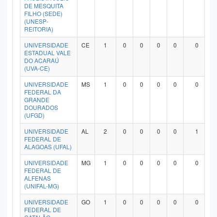
DE MESQUITA
FILHO (SEDE)
(UNESP-
REITORIA)
UNIVERSIDADE
CE
1
0
0
0
0
0
ESTADUAL VALE
DO ACARAÚ
(UVA-CE)
UNIVERSIDADE
MS
1
0
0
0
0
0
FEDERAL DA
GRANDE
DOURADOS
(UFGD)
UNIVERSIDADE
AL
2
0
0
0
0
1
FEDERAL DE
ALAGOAS (UFAL)
UNIVERSIDADE
MG
1
0
0
0
0
0
FEDERAL DE
ALFENAS
(UNIFAL-MG)
UNIVERSIDADE
GO
1
0
0
0
0
0
FEDERAL DE