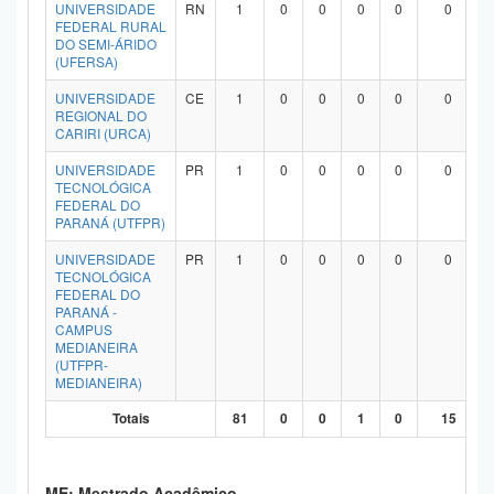
UNIVERSIDADE
RN
1
0
0
0
0
0
FEDERAL RURAL
DO SEMI-ÁRIDO
(UFERSA)
UNIVERSIDADE
CE
1
0
0
0
0
0
REGIONAL DO
CARIRI (URCA)
UNIVERSIDADE
PR
1
0
0
0
0
0
TECNOLÓGICA
FEDERAL DO
PARANÁ (UTFPR)
UNIVERSIDADE
PR
1
0
0
0
0
0
TECNOLÓGICA
FEDERAL DO
PARANÁ -
CAMPUS
MEDIANEIRA
(UTFPR-
MEDIANEIRA)
Totais
81
0
0
1
0
15
ME: Mestrado Acadêmico