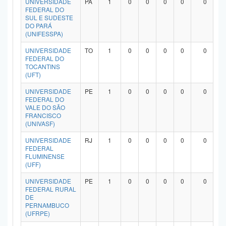
UNIVERSIDADE
PA
1
0
0
0
0
0
FEDERAL DO
SUL E SUDESTE
DO PARÁ
(UNIFESSPA)
UNIVERSIDADE
TO
1
0
0
0
0
0
FEDERAL DO
TOCANTINS
(UFT)
UNIVERSIDADE
PE
1
0
0
0
0
0
FEDERAL DO
VALE DO SÃO
FRANCISCO
(UNIVASF)
UNIVERSIDADE
RJ
1
0
0
0
0
0
FEDERAL
FLUMINENSE
(UFF)
UNIVERSIDADE
PE
1
0
0
0
0
0
FEDERAL RURAL
DE
PERNAMBUCO
(UFRPE)