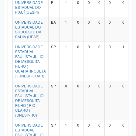
UNIVERSIDADE
PI
1
0
0
0
0
0
ESTADUAL DO
PIAUÍ (UESPI)
UNIVERSIDADE
BA
1
0
0
0
0
0
ESTADUAL DO
SUDOESTE DA
BAHIA (UESB)
UNIVERSIDADE
SP
1
0
0
0
0
1
ESTADUAL
PAULISTA JÚLIO
DE MESQUITA
FILHO (
GUARATINGUETÁ
) (UNESP-GUAR)
UNIVERSIDADE
SP
0
0
0
0
0
0
ESTADUAL
PAULISTA JÚLIO
DE MESQUITA
FILHO ( RIO
CLARO )
(UNESP-RC)
UNIVERSIDADE
SP
1
0
0
0
0
0
ESTADUAL
PAULISTA JÚLIO