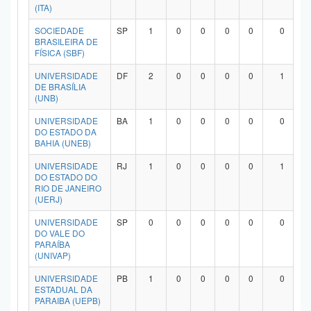
(ITA)
SOCIEDADE
SP
1
0
0
0
0
0
BRASILEIRA DE
FÍSICA (SBF)
UNIVERSIDADE
DF
2
0
0
0
0
1
DE BRASÍLIA
(UNB)
UNIVERSIDADE
BA
1
0
0
0
0
0
DO ESTADO DA
BAHIA (UNEB)
UNIVERSIDADE
RJ
1
0
0
0
0
1
DO ESTADO DO
RIO DE JANEIRO
(UERJ)
UNIVERSIDADE
SP
0
0
0
0
0
0
DO VALE DO
PARAÍBA
(UNIVAP)
UNIVERSIDADE
PB
1
0
0
0
0
0
ESTADUAL DA
PARAIBA (UEPB)