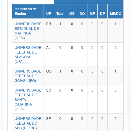
Ministério da Ciência, Tecnologia, Inovações e Comunicações
Instituição de
Ensino
UF
Total
ME
DO
MP
DP
ME/DO
MP
Ministério do Meio Ambiente
UNIVERSIDADE
PR
1
0
0
0
0
1
ESTADUAL DE
Ministério do Turismo
MARINGÁ
(UEM)
Ministério do Desenvolvimento Regional
UNIVERSIDADE
AL
0
0
0
0
0
0
FEDERAL DE
Controladoria-Geral da União
ALAGOAS
(UFAL)
Ministério da Mulher, da Família e dos Direitos Humanos
UNIVERSIDADE
GO
1
0
0
0
0
1
FEDERAL DE
Secretaria-Geral
GOIÁS (UFG)
Secretaria de Governo
UNIVERSIDADE
SC
0
0
0
0
0
0
FEDERAL DE
SANTA
Gabinete de Segurança Institucional
CATARINA
(UFSC)
Advocacia-Geral da União
UNIVERSIDADE
SP
0
0
0
0
0
0
FEDERAL DO
Banco Central do Brasil
ABC (UFABC)