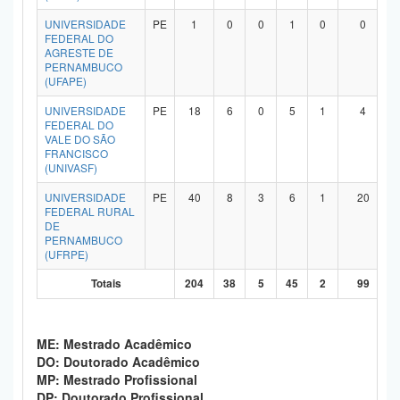
UNIVERSIDADE
PE
1
0
0
1
0
0
FEDERAL DO
AGRESTE DE
PERNAMBUCO
(UFAPE)
UNIVERSIDADE
PE
18
6
0
5
1
4
FEDERAL DO
VALE DO SÃO
FRANCISCO
(UNIVASF)
UNIVERSIDADE
PE
40
8
3
6
1
20
FEDERAL RURAL
DE
PERNAMBUCO
(UFRPE)
Totais
204
38
5
45
2
99
ME: Mestrado Acadêmico
DO: Doutorado Acadêmico
MP: Mestrado Profissional
DP: Doutorado Profissional