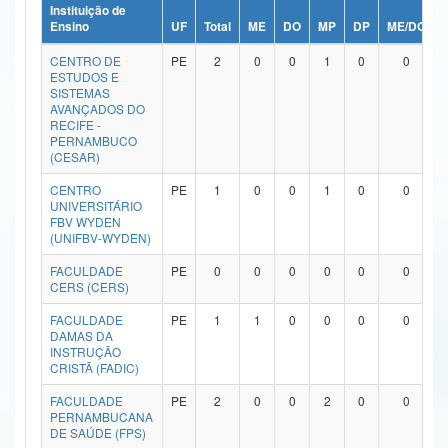
Instituição de
Ministério da Ciência, Tecnologia, Inovações e Comunicações
Ensino
UF
Total
ME
DO
MP
DP
ME/DO
CENTRO DE
PE
2
0
0
1
0
0
Ministério do Meio Ambiente
ESTUDOS E
SISTEMAS
Ministério do Turismo
AVANÇADOS DO
RECIFE -
PERNAMBUCO
Ministério do Desenvolvimento Regional
(CESAR)
Controladoria-Geral da União
CENTRO
PE
1
0
0
1
0
0
UNIVERSITÁRIO
FBV WYDEN
Ministério da Mulher, da Família e dos Direitos Humanos
(UNIFBV-WYDEN)
Secretaria-Geral
FACULDADE
PE
0
0
0
0
0
0
CERS (CERS)
Secretaria de Governo
FACULDADE
PE
1
1
0
0
0
0
DAMAS DA
Gabinete de Segurança Institucional
INSTRUÇÃO
CRISTÃ (FADIC)
Advocacia-Geral da União
FACULDADE
PE
2
0
0
2
0
0
PERNAMBUCANA
Banco Central do Brasil
DE SAÚDE (FPS)