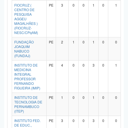
FIOCRUZ (
PE
3
0
0
1
0
1
Planalto
CENTRO DE
PESQUISA
AGGEU
MAGALHÃES )
(FIOCRUZ-
NESC/CPqAM)
FUNDAÇÃO
PE
2
1
0
1
0
0
JOAQUIM
NABUCO
(FUNDAJ)
INSTITUTO DE
PE
4
0
0
3
0
1
MEDICINA
INTEGRAL
PROFESSOR
FERNANDO
FIGUEIRA (IMIP)
INSTITUTO DE
PE
1
0
0
1
0
0
TECNOLOGIA DE
PERNAMBUCO
(ITEP)
INSTITUTO FED.
PE
3
0
0
3
0
0
DE EDUC.,