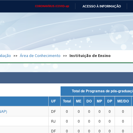
ACESSO À INFORMAÇÃO
CORONAVÍRUS (COVID-19)
Ministério da Defesa
Ministério das Relações
Mini
Exteriores
IR
PARA
O
CONTEÚDO
Ministério da Cidadania
Ministério da Saúde
Mini
Ministério do Desenvolvimento
Controladoria-Geral da União
Minis
Regional
e do
liação
Área de Conhecimento
Instituição de Ensino
Advocacia-Geral da União
Banco Central do Brasil
Plana
Total de Programas de pós-grad
UF
Total
ME
DO
MP
DP
ME/DO
NAP)
DF
0
0
0
0
0
0
RJ
0
0
0
0
0
0
DF
0
0
0
0
0
0