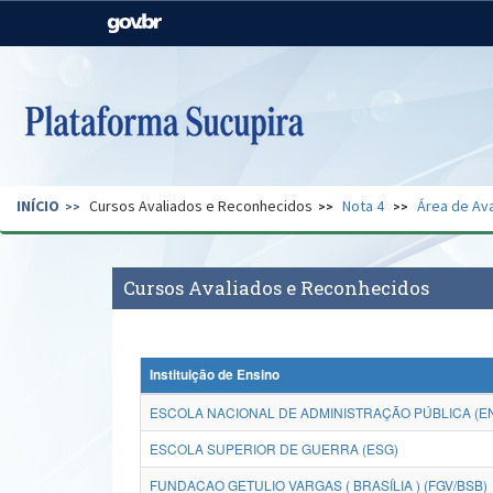
Casa Civil
Ministério da Justiça e
Segurança Pública
Ministério da Agricultura,
Ministério da Educação
Pecuária e Abastecimento
Ministério do Meio Ambiente
Ministério do Turismo
INÍCIO
Cursos Avaliados e Reconhecidos
Nota 4
Área de Ava
Secretaria de Governo
Gabinete de Segurança
Institucional
Cursos Avaliados e Reconhecidos
Instituição de Ensino
ESCOLA NACIONAL DE ADMINISTRAÇÃO PÚBLICA (E
ESCOLA SUPERIOR DE GUERRA (ESG)
FUNDACAO GETULIO VARGAS ( BRASÍLIA ) (FGV/BSB)