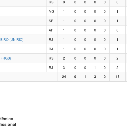
RS
0
0
0
0
0
0
MG
1
0
0
0
0
1
SP
1
0
0
0
0
1
AP
1
0
0
0
0
0
IRO (UNIRIO)
RJ
1
0
0
0
0
1
RJ
1
0
0
0
0
1
UFRGS)
RS
2
0
0
0
0
2
RJ
3
0
0
1
0
2
24
0
1
3
0
15
adêmico
fissional