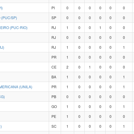
I)
PI
0
0
0
0
0
0
 (PUC/SP)
SP
0
0
0
0
0
0
EIRO (PUC-RIO)
RJ
1
0
0
1
0
0
RJ
0
0
0
0
0
0
RJ)
RJ
1
0
0
0
0
1
PR
1
0
0
0
0
0
CE
2
0
1
0
0
0
BA
1
0
0
0
0
1
MERICANA (UNILA)
PR
1
0
0
0
0
1
CG)
PB
0
0
0
0
0
0
GO
1
0
0
0
0
1
PE
1
0
0
0
0
0
)
SC
1
0
0
0
0
1