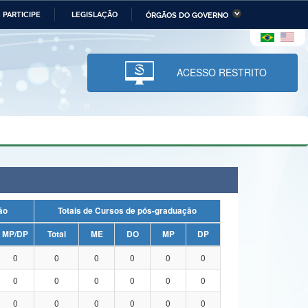
PARTICIPE
LEGISLAÇÃO
ÓRGÃOS DO GOVERNO
stério da Economia
Ministério da Infraestrutura
stério de Minas e Energia
Ministério da Ciência,
Tecnologia, Inovações e
ACESSO RESTRITO
Comunicações
tério da Mulher, da Família
Secretaria-Geral
s Direitos Humanos
lto
uação
Totais de Cursos de pós-graduação
MP/DP
Total
ME
DO
MP
DP
0
0
0
0
0
0
0
0
0
0
0
0
0
0
0
0
0
0