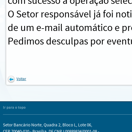
com sucesso a operação sele
O Setor responsável já foi no
de um e-mail automático e pr
Pedimos desculpas por eventu
Voltar
Ir para o topo
Setor Bancário Norte, Quadra 2, Bloco L, Lote 06,
CEP 70040-020 - Brasília, DF CNPJ 00889834/0001-08 -