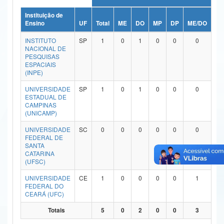
Ministério da Ciência, Tecnologia, Inovações e Comunicações
Instituição de
Ensino
UF
Total
ME
DO
MP
DP
ME/DO
MP
Ministério do Meio Ambiente
INSTITUTO
SP
1
0
1
0
0
0
NACIONAL DE
Ministério do Turismo
PESQUISAS
ESPACIAIS
(INPE)
Ministério do Desenvolvimento Regional
UNIVERSIDADE
SP
1
0
1
0
0
0
Controladoria-Geral da União
ESTADUAL DE
CAMPINAS
(UNICAMP)
Ministério da Mulher, da Família e dos Direitos Humanos
UNIVERSIDADE
SC
0
0
0
0
0
0
Secretaria-Geral
FEDERAL DE
SANTA
Secretaria de Governo
CATARINA
(UFSC)
Gabinete de Segurança Institucional
UNIVERSIDADE
CE
1
0
0
0
0
1
FEDERAL DO
Advocacia-Geral da União
CEARÁ (UFC)
Totais
5
0
2
0
0
3
Banco Central do Brasil