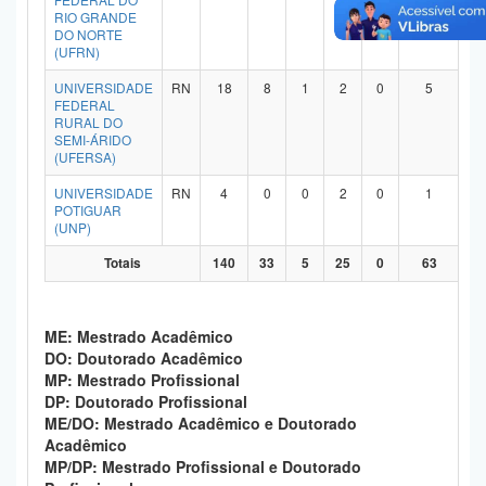
RIO GRANDE
Planalto
DO NORTE
(UFRN)
UNIVERSIDADE
RN
18
8
1
2
0
5
FEDERAL
RURAL DO
SEMI-ÁRIDO
(UFERSA)
UNIVERSIDADE
RN
4
0
0
2
0
1
POTIGUAR
(UNP)
Totais
140
33
5
25
0
63
ME: Mestrado Acadêmico
DO: Doutorado Acadêmico
MP: Mestrado Profissional
DP: Doutorado Profissional
ME/DO: Mestrado Acadêmico e Doutorado
Acadêmico
MP/DP: Mestrado Profissional e Doutorado