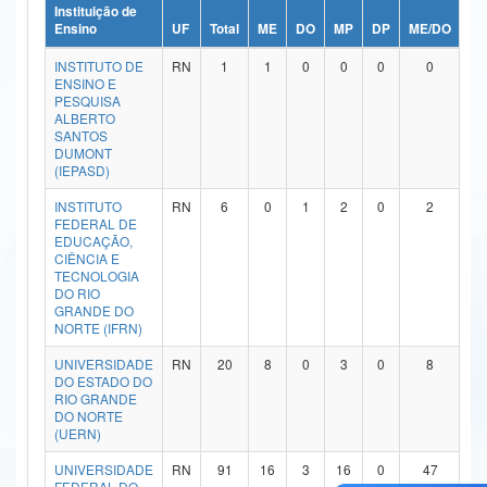
Instituição de
Ministério da Ciência, Tecnologia, Inovações e Comunicações
Ensino
UF
Total
ME
DO
MP
DP
ME/DO
MP
INSTITUTO DE
RN
1
1
0
0
0
0
Ministério do Meio Ambiente
ENSINO E
PESQUISA
Ministério do Turismo
ALBERTO
SANTOS
DUMONT
Ministério do Desenvolvimento Regional
(IEPASD)
Controladoria-Geral da União
INSTITUTO
RN
6
0
1
2
0
2
FEDERAL DE
EDUCAÇÃO,
Ministério da Mulher, da Família e dos Direitos Humanos
CIÊNCIA E
TECNOLOGIA
Secretaria-Geral
DO RIO
GRANDE DO
NORTE (IFRN)
Secretaria de Governo
UNIVERSIDADE
RN
20
8
0
3
0
8
Gabinete de Segurança Institucional
DO ESTADO DO
RIO GRANDE
DO NORTE
Advocacia-Geral da União
(UERN)
Banco Central do Brasil
UNIVERSIDADE
RN
91
16
3
16
0
47
FEDERAL DO