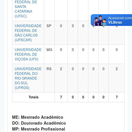
FEDERAL DE
Planalto
SANTA
CATARINA
(UFSC)
UNIVERSIDADE
SP
0
0
0
0
0
0
FEDERAL DE
SÃO CARLOS
(UFSCAR)
UNIVERSIDADE
MG
0
0
0
0
0
0
FEDERAL DE
VIÇOSA (UFV)
UNIVERSIDADE
RS
2
0
0
0
0
2
FEDERAL DO
RIO GRANDE
DO SUL
(UFRGS)
Totais
7
0
0
0
0
7
ME: Mestrado Acadêmico
DO: Doutorado Acadêmico
MP: Mestrado Profissional