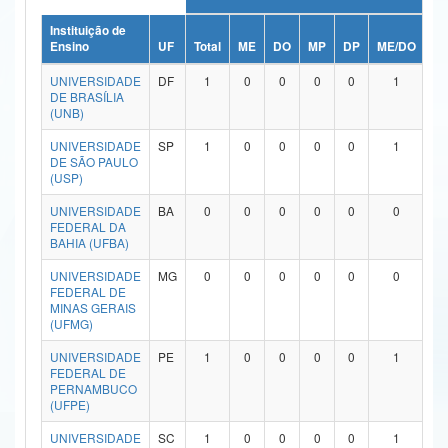
Ministério da Ciência, Tecnologia, Inovações e Comunicações
Instituição de
Ensino
UF
Total
ME
DO
MP
DP
ME/DO
M
Ministério do Meio Ambiente
UNIVERSIDADE
DF
1
0
0
0
0
1
DE BRASÍLIA
Ministério do Turismo
(UNB)
UNIVERSIDADE
SP
1
0
0
0
0
1
Ministério do Desenvolvimento Regional
DE SÃO PAULO
(USP)
Controladoria-Geral da União
UNIVERSIDADE
BA
0
0
0
0
0
0
Ministério da Mulher, da Família e dos Direitos Humanos
FEDERAL DA
BAHIA (UFBA)
Secretaria-Geral
UNIVERSIDADE
MG
0
0
0
0
0
0
FEDERAL DE
Secretaria de Governo
MINAS GERAIS
(UFMG)
Gabinete de Segurança Institucional
UNIVERSIDADE
PE
1
0
0
0
0
1
FEDERAL DE
Advocacia-Geral da União
PERNAMBUCO
(UFPE)
Banco Central do Brasil
UNIVERSIDADE
SC
1
0
0
0
0
1