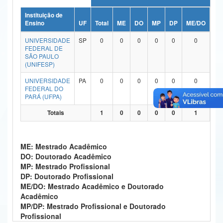
Ministério da Ciência, Tecnologia, Inovações e Comunicações
Instituição de
Ensino
UF
Total
ME
DO
MP
DP
ME/DO
MP
Ministério do Meio Ambiente
UNIVERSIDADE
SP
0
0
0
0
0
0
FEDERAL DE
Ministério do Turismo
SÃO PAULO
(UNIFESP)
Ministério do Desenvolvimento Regional
UNIVERSIDADE
PA
0
0
0
0
0
0
FEDERAL DO
Controladoria-Geral da União
PARÁ (UFPA)
Ministério da Mulher, da Família e dos Direitos Humanos
Totais
1
0
0
0
0
1
Secretaria-Geral
ME: Mestrado Acadêmico
Secretaria de Governo
DO: Doutorado Acadêmico
MP: Mestrado Profissional
Gabinete de Segurança Institucional
DP: Doutorado Profissional
ME/DO: Mestrado Acadêmico e Doutorado
Advocacia-Geral da União
Acadêmico
MP/DP: Mestrado Profissional e Doutorado
Banco Central do Brasil
Profissional