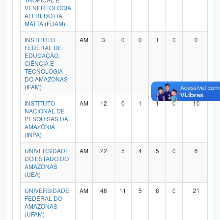
VENEREOLOGIA
Planalto
ALFREDO DA
MATTA (FUAM)
INSTITUTO
AM
3
0
0
1
0
0
FEDERAL DE
EDUCAÇÃO,
CIÊNCIA E
TECNOLOGIA
DO AMAZONAS
(IFAM)
INSTITUTO
AM
12
0
1
1
0
10
NACIONAL DE
PESQUISAS DA
AMAZÔNIA
(INPA)
UNIVERSIDADE
AM
22
5
4
5
0
6
DO ESTADO DO
AMAZONAS
(UEA)
UNIVERSIDADE
AM
48
11
5
8
0
21
FEDERAL DO
AMAZONAS
(UFAM)