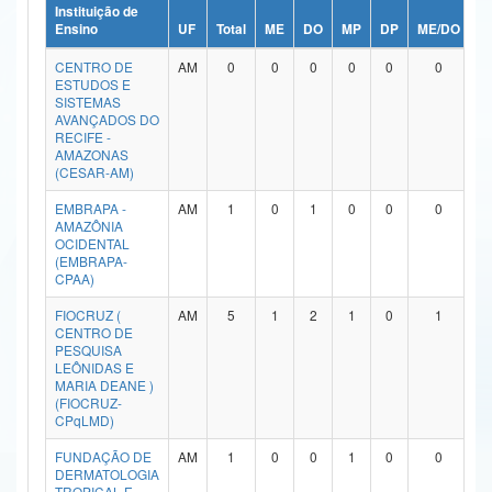
Instituição de
Ministério da Ciência, Tecnologia, Inovações e Comunicações
Ensino
UF
Total
ME
DO
MP
DP
ME/DO
M
CENTRO DE
AM
0
0
0
0
0
0
Ministério do Meio Ambiente
ESTUDOS E
SISTEMAS
Ministério do Turismo
AVANÇADOS DO
RECIFE -
AMAZONAS
Ministério do Desenvolvimento Regional
(CESAR-AM)
Controladoria-Geral da União
EMBRAPA -
AM
1
0
1
0
0
0
AMAZÔNIA
OCIDENTAL
Ministério da Mulher, da Família e dos Direitos Humanos
(EMBRAPA-
CPAA)
Secretaria-Geral
FIOCRUZ (
AM
5
1
2
1
0
1
CENTRO DE
Secretaria de Governo
PESQUISA
LEÔNIDAS E
Gabinete de Segurança Institucional
MARIA DEANE )
(FIOCRUZ-
CPqLMD)
Advocacia-Geral da União
FUNDAÇÃO DE
AM
1
0
0
1
0
0
Banco Central do Brasil
DERMATOLOGIA
TROPICAL E