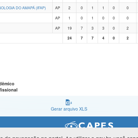
OLOGIA DO AMAPÁ (IFAP)
AP
2
0
1
1
0
0
AP
1
0
1
0
0
0
AP
19
7
3
3
0
2
24
7
7
4
0
2
adêmico
fissional
Gerar arquivo XLS