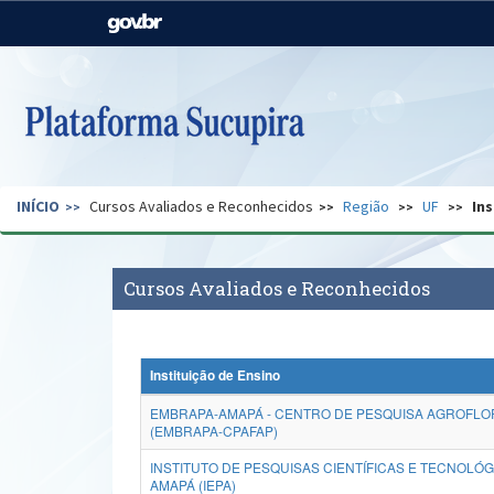
Casa Civil
Ministério da Justiça e
Segurança Pública
Ministério da Agricultura,
Ministério da Educação
Pecuária e Abastecimento
Ministério do Meio Ambiente
Ministério do Turismo
INÍCIO
Cursos Avaliados e Reconhecidos
Região
UF
Ins
Secretaria de Governo
Gabinete de Segurança
Institucional
Cursos Avaliados e Reconhecidos
Instituição de Ensino
EMBRAPA-AMAPÁ - CENTRO DE PESQUISA AGROFLO
(EMBRAPA-CPAFAP)
INSTITUTO DE PESQUISAS CIENTÍFICAS E TECNOLÓ
AMAPÁ (IEPA)