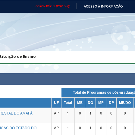
ACESSO À INFORMAÇÃO
CORONAVÍRUS (COVID-19)
Ministério da Defesa
Ministério das Relações
Mini
Exteriores
IR
PARA
O
CONTEÚDO
Ministério da Cidadania
Ministério da Saúde
Mini
Ministério do Desenvolvimento
Controladoria-Geral da União
Minis
Regional
e do
tituição de Ensino
Advocacia-Geral da União
Banco Central do Brasil
Plana
Total de Programas de pós-grad
UF
Total
ME
DO
MP
DP
ME/DO
RESTAL DO AMAPÁ
AP
1
0
1
0
0
0
GICAS DO ESTADO DO
AP
1
0
1
0
0
0