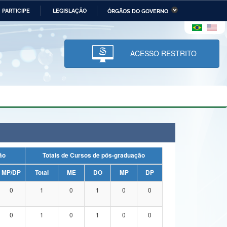
PARTICIPE
LEGISLAÇÃO
ÓRGÃOS DO GOVERNO
stério da Economia
Ministério da Infraestrutura
stério de Minas e Energia
Ministério da Ciência,
Tecnologia, Inovações e
ACESSO RESTRITO
Comunicações
tério da Mulher, da Família
Secretaria-Geral
s Direitos Humanos
lto
uação
Totais de Cursos de pós-graduação
MP/DP
Total
ME
DO
MP
DP
0
1
0
1
0
0
0
1
0
1
0
0