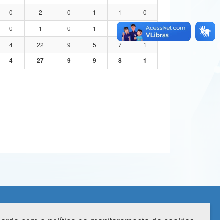
0
2
0
1
1
0
0
1
0
1
0
0
4
22
9
5
7
1
4
27
9
9
8
1