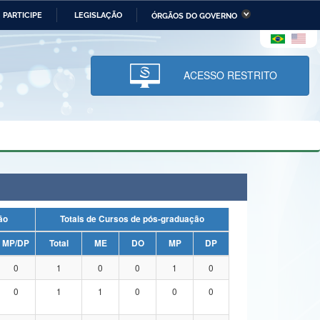
PARTICIPE
LEGISLAÇÃO
ÓRGÃOS DO GOVERNO
stério da Economia
Ministério da Infraestrutura
stério de Minas e Energia
Ministério da Ciência,
Tecnologia, Inovações e
ACESSO RESTRITO
Comunicações
tério da Mulher, da Família
Secretaria-Geral
s Direitos Humanos
lto
uação
Totais de Cursos de pós-graduação
MP/DP
Total
ME
DO
MP
DP
0
1
0
0
1
0
0
1
1
0
0
0