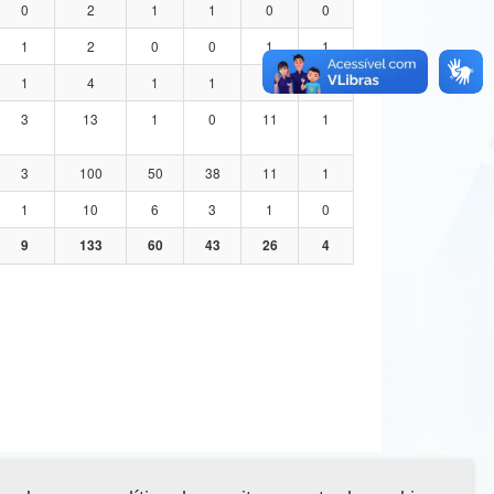
0
2
1
1
0
0
1
2
0
0
1
1
1
4
1
1
1
1
3
13
1
0
11
1
3
100
50
38
11
1
1
10
6
3
1
0
9
133
60
43
26
4