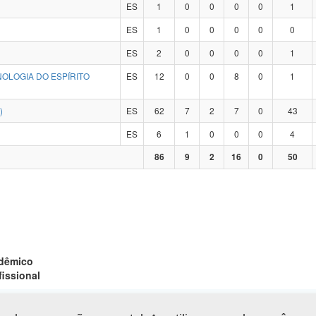
ES
1
0
0
0
0
1
ES
1
0
0
0
0
0
ES
2
0
0
0
0
1
NOLOGIA DO ESPÍRITO
ES
12
0
0
8
0
1
)
ES
62
7
2
7
0
43
ES
6
1
0
0
0
4
86
9
2
16
0
50
adêmico
fissional