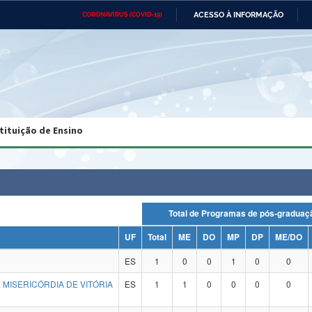
ACESSO À INFORMAÇÃO
CORONAVÍRUS (COVID-19)
Ministério da Defesa
Ministério das Relações
Mini
Exteriores
IR
PARA
O
CONTEÚDO
Ministério da Cidadania
Ministério da Saúde
Mini
Ministério do Desenvolvimento
Controladoria-Geral da União
Minis
Regional
e do
tituição de Ensino
Advocacia-Geral da União
Banco Central do Brasil
Plana
Total de Programas de pós-grad
UF
Total
ME
DO
MP
DP
ME/DO
ES
1
0
0
1
0
0
 MISERICÓRDIA DE VITÓRIA
ES
1
1
0
0
0
0