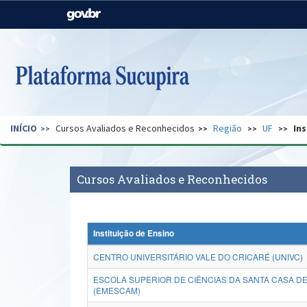
Casa Civil
Ministério da Justiça e
Segurança Pública
Ministério da Agricultura,
Ministério da Educação
Pecuária e Abastecimento
Ministério do Meio Ambiente
Ministério do Turismo
INÍCIO
Cursos Avaliados e Reconhecidos
Região
UF
Ins
Secretaria de Governo
Gabinete de Segurança
Institucional
Cursos Avaliados e Reconhecidos
Instituição de Ensino
CENTRO UNIVERSITÁRIO VALE DO CRICARÉ (UNIVC)
ESCOLA SUPERIOR DE CIÊNCIAS DA SANTA CASA DE
(EMESCAM)