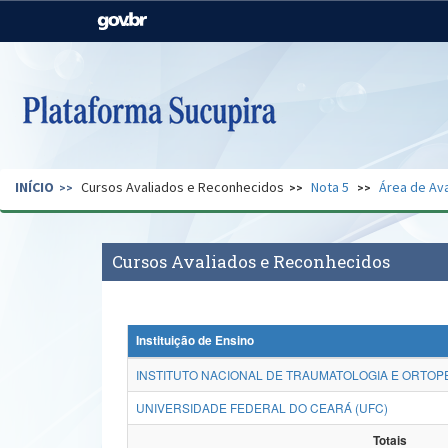
Casa Civil
Ministério da Justiça e
Segurança Pública
Ministério da Agricultura,
Ministério da Educação
Pecuária e Abastecimento
Ministério do Meio Ambiente
Ministério do Turismo
INÍCIO
Cursos Avaliados e Reconhecidos
Nota 5
Área de Ava
Secretaria de Governo
Gabinete de Segurança
Institucional
Cursos Avaliados e Reconhecidos
Instituição de Ensino
INSTITUTO NACIONAL DE TRAUMATOLOGIA E ORTOPE
UNIVERSIDADE FEDERAL DO CEARÁ (UFC)
Totais