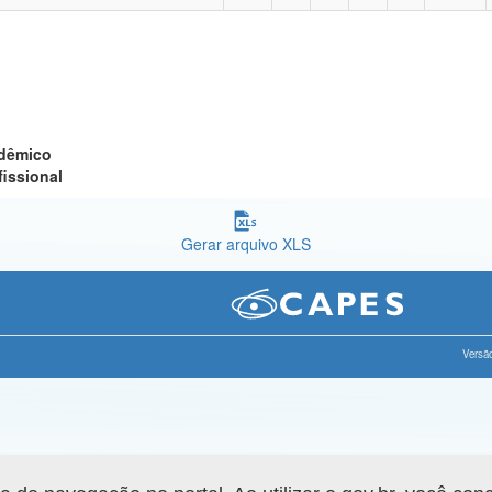
adêmico
fissional
Gerar arquivo XLS
Versão