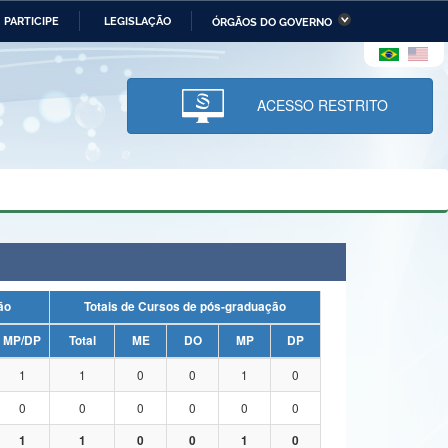
PARTICIPE
LEGISLAÇÃO
ÓRGÃOS DO GOVERNO
stério da Economia
Ministério da Infraestrutura
stério de Minas e Energia
Ministério da Ciência,
Tecnologia, Inovações e
ACESSO RESTRITO
Comunicações
tério da Mulher, da Família
Secretaria-Geral
s Direitos Humanos
lto
uação
Totais de Cursos de pós-graduação
MP/DP
Total
ME
DO
MP
DP
1
1
0
0
1
0
0
0
0
0
0
0
1
1
0
0
1
0