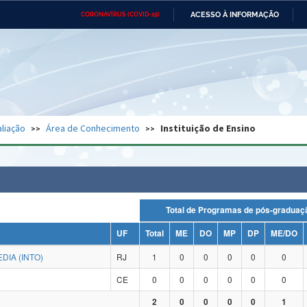
ACESSO À INFORMAÇÃO
CORONAVÍRUS (COVID-19)
Ministério da Defesa
Ministério das Relações
Mini
Exteriores
IR
PARA
O
CONTEÚDO
Ministério da Cidadania
Ministério da Saúde
Mini
Ministério do Desenvolvimento
Controladoria-Geral da União
Minis
Regional
e do
liação
Área de Conhecimento
Instituição de Ensino
Advocacia-Geral da União
Banco Central do Brasil
Plana
Total de Programas de pós-grad
UF
Total
ME
DO
MP
DP
ME/DO
DIA (INTO)
RJ
1
0
0
0
0
0
CE
0
0
0
0
0
0
2
0
0
0
0
1