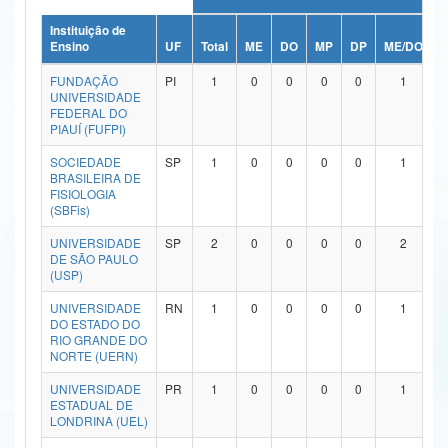
Ministério da Ciência, Tecnologia, Inovações e Comunicações
Instituição de
Ensino
UF
Total
ME
DO
MP
DP
ME/DO
M
Ministério do Meio Ambiente
FUNDAÇÃO
PI
1
0
0
0
0
1
UNIVERSIDADE
Ministério do Turismo
FEDERAL DO
PIAUÍ (FUFPI)
Ministério do Desenvolvimento Regional
SOCIEDADE
SP
1
0
0
0
0
1
BRASILEIRA DE
Controladoria-Geral da União
FISIOLOGIA
(SBFis)
Ministério da Mulher, da Família e dos Direitos Humanos
UNIVERSIDADE
SP
2
0
0
0
0
2
DE SÃO PAULO
Secretaria-Geral
(USP)
Secretaria de Governo
UNIVERSIDADE
RN
1
0
0
0
0
1
DO ESTADO DO
RIO GRANDE DO
Gabinete de Segurança Institucional
NORTE (UERN)
Advocacia-Geral da União
UNIVERSIDADE
PR
1
0
0
0
0
1
ESTADUAL DE
LONDRINA (UEL)
Banco Central do Brasil