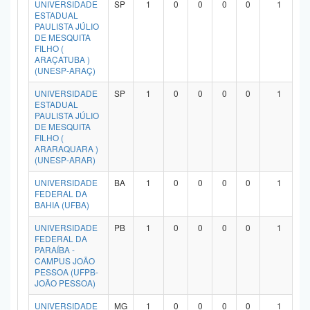
UNIVERSIDADE
SP
1
0
0
0
0
1
Planalto
ESTADUAL
PAULISTA JÚLIO
DE MESQUITA
FILHO (
ARAÇATUBA )
(UNESP-ARAÇ)
UNIVERSIDADE
SP
1
0
0
0
0
1
ESTADUAL
PAULISTA JÚLIO
DE MESQUITA
FILHO (
ARARAQUARA )
(UNESP-ARAR)
UNIVERSIDADE
BA
1
0
0
0
0
1
FEDERAL DA
BAHIA (UFBA)
UNIVERSIDADE
PB
1
0
0
0
0
1
FEDERAL DA
PARAÍBA -
CAMPUS JOÃO
PESSOA (UFPB-
JOÃO PESSOA)
UNIVERSIDADE
MG
1
0
0
0
0
1