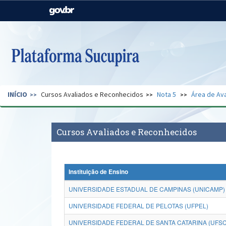
Casa Civil
Ministério da Justiça e
Segurança Pública
Ministério da Agricultura,
Ministério da Educação
Pecuária e Abastecimento
Ministério do Meio Ambiente
Ministério do Turismo
INÍCIO
Cursos Avaliados e Reconhecidos
Nota 5
Área de Ava
Secretaria de Governo
Gabinete de Segurança
Institucional
Cursos Avaliados e Reconhecidos
Instituição de Ensino
UNIVERSIDADE ESTADUAL DE CAMPINAS (UNICAMP)
UNIVERSIDADE FEDERAL DE PELOTAS (UFPEL)
UNIVERSIDADE FEDERAL DE SANTA CATARINA (UFSC