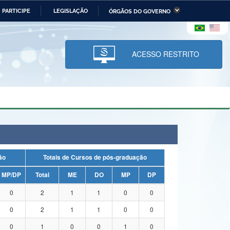
PARTICIPE
LEGISLAÇÃO
ÓRGÃOS DO GOVERNO
stério da Economia
Ministério da Infraestrutura
stério de Minas e Energia
Ministério da Ciência,
Tecnologia, Inovações e
ACESSO RESTRITO
Comunicações
tério da Mulher, da Família
Secretaria-Geral
s Direitos Humanos
lto
uação
Totais de Cursos de pós-graduação
MP/DP
Total
ME
DO
MP
DP
0
2
1
1
0
0
0
2
1
1
0
0
0
1
0
0
1
0