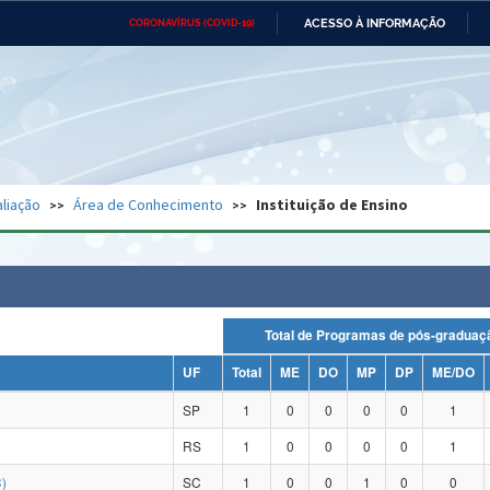
ACESSO À INFORMAÇÃO
CORONAVÍRUS (COVID-19)
Ministério da Defesa
Ministério das Relações
Mini
Exteriores
IR
PARA
O
CONTEÚDO
Ministério da Cidadania
Ministério da Saúde
Mini
Ministério do Desenvolvimento
Controladoria-Geral da União
Minis
Regional
e do
liação
Área de Conhecimento
Instituição de Ensino
Advocacia-Geral da União
Banco Central do Brasil
Plana
Total de Programas de pós-grad
UF
Total
ME
DO
MP
DP
ME/DO
SP
1
0
0
0
0
1
RS
1
0
0
0
0
1
)
SC
1
0
0
1
0
0