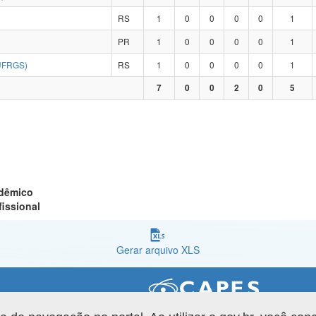
RS
1
0
0
0
0
1
PR
1
0
0
0
0
1
UFRGS)
RS
1
0
0
0
0
1
7
0
0
2
0
5
adêmico
fissional
Gerar arquivo XLS