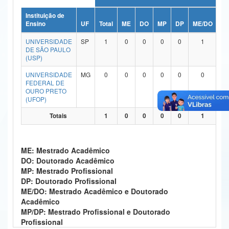
Ministério da Ciência, Tecnologia, Inovações e Comunicações
Instituição de
Ensino
UF
Total
ME
DO
MP
DP
ME/DO
M
Ministério do Meio Ambiente
UNIVERSIDADE
SP
1
0
0
0
0
1
DE SÃO PAULO
Ministério do Turismo
(USP)
UNIVERSIDADE
MG
0
0
0
0
0
0
Ministério do Desenvolvimento Regional
FEDERAL DE
OURO PRETO
Controladoria-Geral da União
(UFOP)
Ministério da Mulher, da Família e dos Direitos Humanos
Totais
1
0
0
0
0
1
Secretaria-Geral
ME: Mestrado Acadêmico
Secretaria de Governo
DO: Doutorado Acadêmico
MP: Mestrado Profissional
Gabinete de Segurança Institucional
DP: Doutorado Profissional
ME/DO: Mestrado Acadêmico e Doutorado
Advocacia-Geral da União
Acadêmico
MP/DP: Mestrado Profissional e Doutorado
Banco Central do Brasil
Profissional