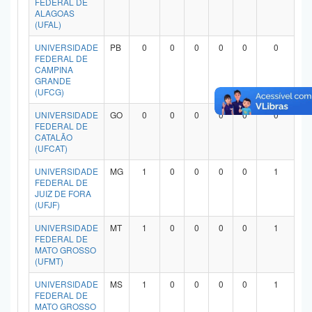
FEDERAL DE
ALAGOAS
(UFAL)
UNIVERSIDADE
PB
0
0
0
0
0
0
FEDERAL DE
CAMPINA
GRANDE
(UFCG)
UNIVERSIDADE
GO
0
0
0
0
0
0
FEDERAL DE
CATALÃO
(UFCAT)
UNIVERSIDADE
MG
1
0
0
0
0
1
FEDERAL DE
JUIZ DE FORA
(UFJF)
UNIVERSIDADE
MT
1
0
0
0
0
1
FEDERAL DE
MATO GROSSO
(UFMT)
UNIVERSIDADE
MS
1
0
0
0
0
1
FEDERAL DE
MATO GROSSO