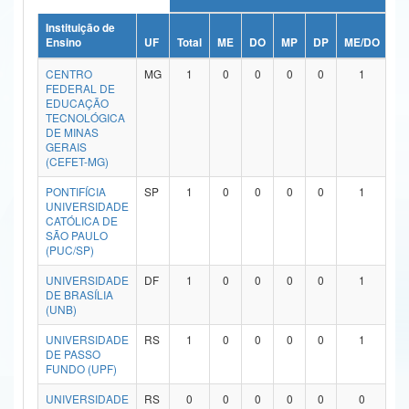
Ministério da Ciência, Tecnologia, Inovações e Comunicações
Instituição de
Ensino
UF
Total
ME
DO
MP
DP
ME/DO
M
Ministério do Meio Ambiente
CENTRO
MG
1
0
0
0
0
1
FEDERAL DE
Ministério do Turismo
EDUCAÇÃO
TECNOLÓGICA
DE MINAS
Ministério do Desenvolvimento Regional
GERAIS
(CEFET-MG)
Controladoria-Geral da União
PONTIFÍCIA
SP
1
0
0
0
0
1
UNIVERSIDADE
Ministério da Mulher, da Família e dos Direitos Humanos
CATÓLICA DE
SÃO PAULO
Secretaria-Geral
(PUC/SP)
Secretaria de Governo
UNIVERSIDADE
DF
1
0
0
0
0
1
DE BRASÍLIA
(UNB)
Gabinete de Segurança Institucional
UNIVERSIDADE
RS
1
0
0
0
0
1
Advocacia-Geral da União
DE PASSO
FUNDO (UPF)
Banco Central do Brasil
UNIVERSIDADE
RS
0
0
0
0
0
0