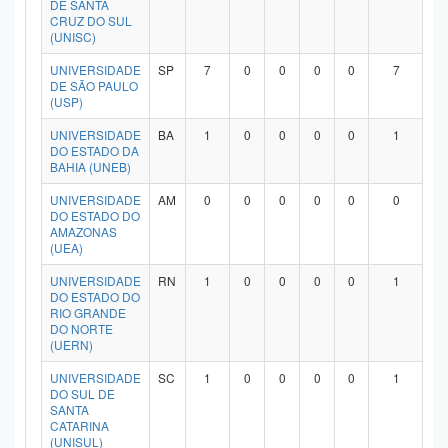
DE SANTA
Planalto
CRUZ DO SUL
(UNISC)
UNIVERSIDADE
SP
7
0
0
0
0
7
DE SÃO PAULO
(USP)
UNIVERSIDADE
BA
1
0
0
0
0
1
DO ESTADO DA
BAHIA (UNEB)
UNIVERSIDADE
AM
0
0
0
0
0
0
DO ESTADO DO
AMAZONAS
(UEA)
UNIVERSIDADE
RN
1
0
0
0
0
1
DO ESTADO DO
RIO GRANDE
DO NORTE
(UERN)
UNIVERSIDADE
SC
1
0
0
0
0
1
DO SUL DE
SANTA
CATARINA
(UNISUL)