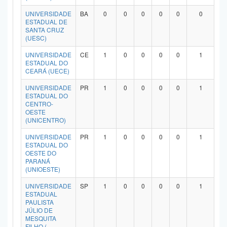
UNIVERSIDADE
BA
0
0
0
0
0
0
ESTADUAL DE
SANTA CRUZ
(UESC)
UNIVERSIDADE
CE
1
0
0
0
0
1
ESTADUAL DO
CEARÁ (UECE)
UNIVERSIDADE
PR
1
0
0
0
0
1
ESTADUAL DO
CENTRO-
OESTE
(UNICENTRO)
UNIVERSIDADE
PR
1
0
0
0
0
1
ESTADUAL DO
OESTE DO
PARANÁ
(UNIOESTE)
UNIVERSIDADE
SP
1
0
0
0
0
1
ESTADUAL
PAULISTA
JÚLIO DE
MESQUITA
FILHO (