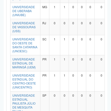
UNIVERSIDADE
MG
1
1
0
0
0
0
DE UBERABA
(UNIUBE)
UNIVERSIDADE
RJ
0
0
0
0
0
0
DE VASSOURAS
(USS)
UNIVERSIDADE
SC
1
1
0
0
0
0
DO OESTE DE
SANTA CATARINA
(UNOESC)
UNIVERSIDADE
PR
1
1
0
0
0
0
ESTADUAL DE
MARINGÁ (UEM)
UNIVERSIDADE
PR
1
1
0
0
0
0
ESTADUAL DO
CENTRO-OESTE
(UNICENTRO)
UNIVERSIDADE
SP
0
0
0
0
0
0
ESTADUAL
PAULISTA JÚLIO
DE MESQUITA