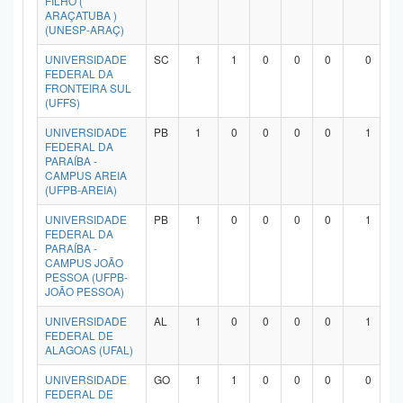
FILHO (
ARAÇATUBA )
(UNESP-ARAÇ)
UNIVERSIDADE
SC
1
1
0
0
0
0
FEDERAL DA
FRONTEIRA SUL
(UFFS)
UNIVERSIDADE
PB
1
0
0
0
0
1
FEDERAL DA
PARAÍBA -
CAMPUS AREIA
(UFPB-AREIA)
UNIVERSIDADE
PB
1
0
0
0
0
1
FEDERAL DA
PARAÍBA -
CAMPUS JOÃO
PESSOA (UFPB-
JOÃO PESSOA)
UNIVERSIDADE
AL
1
0
0
0
0
1
FEDERAL DE
ALAGOAS (UFAL)
UNIVERSIDADE
GO
1
1
0
0
0
0
FEDERAL DE