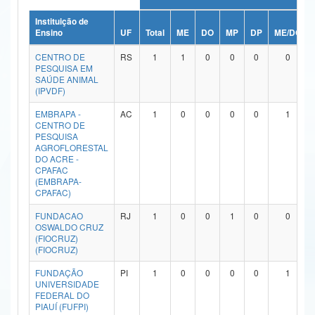
Ministério da Ciência, Tecnologia, Inovações e Comunicações
Instituição de
Ensino
UF
Total
ME
DO
MP
DP
ME/DO
Ministério do Meio Ambiente
CENTRO DE
RS
1
1
0
0
0
0
PESQUISA EM
Ministério do Turismo
SAÚDE ANIMAL
(IPVDF)
Ministério do Desenvolvimento Regional
EMBRAPA -
AC
1
0
0
0
0
1
CENTRO DE
Controladoria-Geral da União
PESQUISA
AGROFLORESTAL
DO ACRE -
Ministério da Mulher, da Família e dos Direitos Humanos
CPAFAC
(EMBRAPA-
Secretaria-Geral
CPAFAC)
Secretaria de Governo
FUNDACAO
RJ
1
0
0
1
0
0
OSWALDO CRUZ
(FIOCRUZ)
Gabinete de Segurança Institucional
(FIOCRUZ)
Advocacia-Geral da União
FUNDAÇÃO
PI
1
0
0
0
0
1
UNIVERSIDADE
FEDERAL DO
Banco Central do Brasil
PIAUÍ (FUFPI)