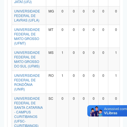
JATAÍ (UFJ)
UNIVERSIDADE
MG
0
0
0
0
0
0
FEDERAL DE
LAVRAS (UFLA)
UNIVERSIDADE
MT
0
0
0
0
0
0
FEDERAL DE
MATO GROSSO
(UFMT)
UNIVERSIDADE
MS
1
0
0
0
0
1
FEDERAL DE
MATO GROSSO
DO SUL (UFMS)
UNIVERSIDADE
RO
1
0
0
0
0
1
FEDERAL DE
RONDÔNIA
(UNIR)
UNIVERSIDADE
SC
0
0
0
0
0
0
FEDERAL DE
SANTA CATARINA
- CAMPUS
CURITIBANOS
(UFSC-
CURITIBANOS)