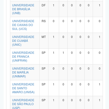
Planalto
UNIVERSIDADE
DF
1
0
0
0
0
1
DE BRASÍLIA
(UNB)
UNIVERSIDADE
RS
0
0
0
0
0
0
DE CAXIAS DO
SUL (UCS)
UNIVERSIDADE
MT
1
0
0
0
0
1
DE CUIABÁ
(UNIC)
UNIVERSIDADE
SP
1
1
0
0
0
0
DE FRANCA
(UNIFRAN)
UNIVERSIDADE
SP
0
0
0
0
0
0
DE MARÍLIA
(UNIMAR)
UNIVERSIDADE
SP
1
0
0
0
0
1
DE SANTO
AMARO (UNISA)
UNIVERSIDADE
SP
1
0
0
0
0
1
DE SÃO PAULO
(USP)