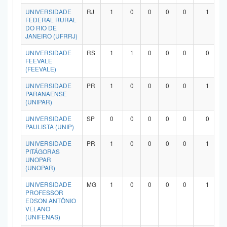
UNIVERSIDADE
RJ
1
0
0
0
0
1
FEDERAL RURAL
DO RIO DE
JANEIRO (UFRRJ)
UNIVERSIDADE
RS
1
1
0
0
0
0
FEEVALE
(FEEVALE)
UNIVERSIDADE
PR
1
0
0
0
0
1
PARANAENSE
(UNIPAR)
UNIVERSIDADE
SP
0
0
0
0
0
0
PAULISTA (UNIP)
UNIVERSIDADE
PR
1
0
0
0
0
1
PITÁGORAS
UNOPAR
(UNOPAR)
UNIVERSIDADE
MG
1
0
0
0
0
1
PROFESSOR
EDSON ANTÔNIO
VELANO
(UNIFENAS)