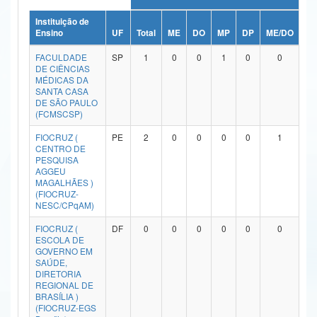
Ministério da Ciência, Tecnologia, Inovações e Comunicações
Instituição de
Ensino
UF
Total
ME
DO
MP
DP
ME/DO
MP
Ministério do Meio Ambiente
FACULDADE
SP
1
0
0
1
0
0
DE CIÊNCIAS
Ministério do Turismo
MÉDICAS DA
SANTA CASA
DE SÃO PAULO
Ministério do Desenvolvimento Regional
(FCMSCSP)
Controladoria-Geral da União
FIOCRUZ (
PE
2
0
0
0
0
1
CENTRO DE
PESQUISA
Ministério da Mulher, da Família e dos Direitos Humanos
AGGEU
MAGALHÃES )
Secretaria-Geral
(FIOCRUZ-
NESC/CPqAM)
Secretaria de Governo
FIOCRUZ (
DF
0
0
0
0
0
0
ESCOLA DE
Gabinete de Segurança Institucional
GOVERNO EM
SAÚDE,
Advocacia-Geral da União
DIRETORIA
REGIONAL DE
BRASÍLIA )
Banco Central do Brasil
(FIOCRUZ-EGS