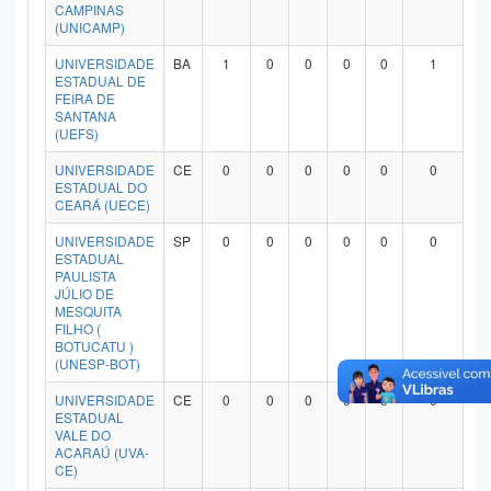
CAMPINAS
(UNICAMP)
UNIVERSIDADE
BA
1
0
0
0
0
1
ESTADUAL DE
FEIRA DE
SANTANA
(UEFS)
UNIVERSIDADE
CE
0
0
0
0
0
0
ESTADUAL DO
CEARÁ (UECE)
UNIVERSIDADE
SP
0
0
0
0
0
0
ESTADUAL
PAULISTA
JÚLIO DE
MESQUITA
FILHO (
BOTUCATU )
(UNESP-BOT)
UNIVERSIDADE
CE
0
0
0
0
0
0
ESTADUAL
VALE DO
ACARAÚ (UVA-
CE)