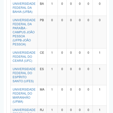
UNIVERSIDADE
BA
1
0
0
0
0
0
FEDERAL DA
BAHIA (UFBA)
UNIVERSIDADE
PB
0
0
0
0
0
0
FEDERAL DA
PARAÍBA -
CAMPUS JOÃO
PESSOA
(UFPB-JOÃO
PESSOA)
UNIVERSIDADE
CE
1
0
0
0
0
1
FEDERAL DO
CEARÁ (UFC)
UNIVERSIDADE
ES
1
0
0
0
0
1
FEDERAL DO
ESPÍRITO
SANTO (UFES)
UNIVERSIDADE
MA
1
0
0
0
0
1
FEDERAL DO
MARANHÃO
(UFMA)
UNIVERSIDADE
RJ
1
0
0
0
0
1