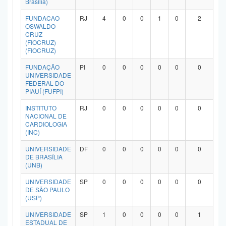
Brasília)
Planalto
FUNDACAO
RJ
4
0
0
1
0
2
OSWALDO
CRUZ
(FIOCRUZ)
(FIOCRUZ)
FUNDAÇÃO
PI
0
0
0
0
0
0
UNIVERSIDADE
FEDERAL DO
PIAUÍ (FUFPI)
INSTITUTO
RJ
0
0
0
0
0
0
NACIONAL DE
CARDIOLOGIA
(INC)
UNIVERSIDADE
DF
0
0
0
0
0
0
DE BRASÍLIA
(UNB)
UNIVERSIDADE
SP
0
0
0
0
0
0
DE SÃO PAULO
(USP)
UNIVERSIDADE
SP
1
0
0
0
0
1
ESTADUAL DE