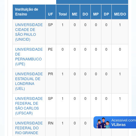
Ministério da Ciência, Tecnologia, Inovações e Comunicações
Instituição de
Ensino
UF
Total
ME
DO
MP
DP
ME/DO
MP
Ministério do Meio Ambiente
UNIVERSIDADE
SP
1
0
0
0
0
1
CIDADE DE
Ministério do Turismo
SÃO PAULO
(UNICID)
Ministério do Desenvolvimento Regional
UNIVERSIDADE
PE
0
0
0
0
0
0
DE
Controladoria-Geral da União
PERNAMBUCO
(UPE)
Ministério da Mulher, da Família e dos Direitos Humanos
UNIVERSIDADE
PR
1
0
0
0
0
1
ESTADUAL DE
Secretaria-Geral
LONDRINA
(UEL)
Secretaria de Governo
UNIVERSIDADE
SP
1
0
0
0
0
1
FEDERAL DE
Gabinete de Segurança Institucional
SÃO CARLOS
(UFSCAR)
Advocacia-Geral da União
UNIVERSIDADE
RN
1
0
0
0
0
1
FEDERAL DO
Banco Central do Brasil
RIO GRANDE