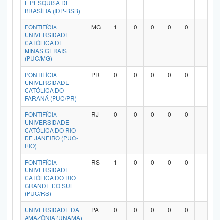
E PESQUISA DE
Planalto
BRASÍLIA (IDP-BSB)
PONTIFÍCIA
MG
1
0
0
0
0
1
UNIVERSIDADE
CATÓLICA DE
MINAS GERAIS
(PUC/MG)
PONTIFÍCIA
PR
0
0
0
0
0
0
UNIVERSIDADE
CATÓLICA DO
PARANÁ (PUC/PR)
PONTIFÍCIA
RJ
0
0
0
0
0
0
UNIVERSIDADE
CATÓLICA DO RIO
DE JANEIRO (PUC-
RIO)
PONTIFÍCIA
RS
1
0
0
0
0
1
UNIVERSIDADE
CATÓLICA DO RIO
GRANDE DO SUL
(PUC/RS)
UNIVERSIDADE DA
PA
0
0
0
0
0
0
AMAZÔNIA (UNAMA)