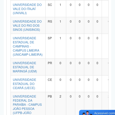
UNIVERSIDADE DO
SC
1
0
0
0
0
1
VALE DO ITAJAÍ
(UNIVALI)
UNIVERSIDADE DO
RS
1
0
0
0
0
0
VALE DO RIO DOS
SINOS (UNISINOS)
UNIVERSIDADE
SP
1
0
0
0
0
1
ESTADUAL DE
CAMPINAS -
CAMPUS LIMEIRA
(UNICAMP-LIMEIRA)
UNIVERSIDADE
PR
0
0
0
0
0
0
ESTADUAL DE
MARINGÁ (UEM)
UNIVERSIDADE
CE
0
0
0
0
0
0
ESTADUAL DO
CEARÁ (UECE)
UNIVERSIDADE
PB
2
0
0
0
0
2
FEDERAL DA
PARAÍBA - CAMPUS
JOÃO PESSOA
(UFPB-JOÃO