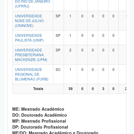
DO RIO DE JANEIRO
(UFRRJ)
UNIVERSIDADE
SP
1
0
0
0
0
0
NOVE DE JULHO
(UNINOVE)
UNIVERSIDADE
SP
1
0
0
0
0
1
PAULISTA (UNIP)
UNIVERSIDADE
SP
2
0
0
0
0
1
PRESBITERIANA
MACKENZIE (UPM)
UNIVERSIDADE
SC
1
0
0
0
0
1
REGIONAL DE
BLUMENAU (FURB)
Totais
39
0
0
3
0
27
ME: Mestrado Acadêmico
DO: Doutorado Acadêmico
MP: Mestrado Profissional
DP: Doutorado Profissional
ME/DO: Mestrado Acadêmico e Doutorado