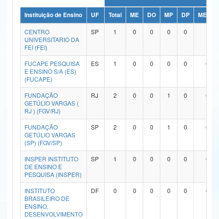
Ministério da Ciência, Tecnologia, Inovações e Comunicações
Instituição de Ensino
UF
Total
ME
DO
MP
DP
ME/DO
CENTRO
SP
1
0
0
0
0
1
Ministério do Meio Ambiente
UNIVERSITARIO DA
FEI (FEI)
Ministério do Turismo
FUCAPE PESQUISA
ES
1
0
0
0
0
0
E ENSINO S/A (ES)
Ministério do Desenvolvimento Regional
(FUCAPE)
Controladoria-Geral da União
FUNDAÇÃO
RJ
2
0
0
1
0
0
GETÚLIO VARGAS (
Ministério da Mulher, da Família e dos Direitos Humanos
RJ ) (FGV/RJ)
FUNDAÇÃO
SP
2
0
0
1
0
0
Secretaria-Geral
GETÚLIO VARGAS
(SP) (FGV/SP)
Secretaria de Governo
INSPER INSTITUTO
SP
1
0
0
0
0
0
DE ENSINO E
Gabinete de Segurança Institucional
PESQUISA (INSPER)
Advocacia-Geral da União
INSTITUTO
DF
0
0
0
0
0
0
BRASILEIRO DE
ENSINO,
Banco Central do Brasil
DESENVOLVIMENTO