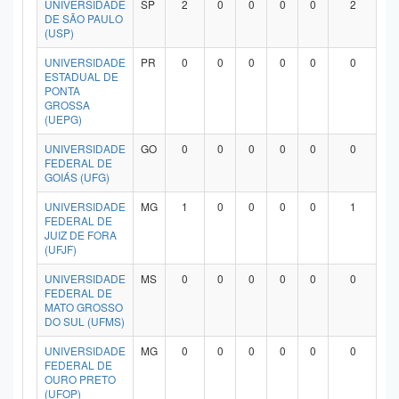
UNIVERSIDADE
SP
2
0
0
0
0
2
Planalto
DE SÃO PAULO
(USP)
UNIVERSIDADE
PR
0
0
0
0
0
0
ESTADUAL DE
PONTA
GROSSA
(UEPG)
UNIVERSIDADE
GO
0
0
0
0
0
0
FEDERAL DE
GOIÁS (UFG)
UNIVERSIDADE
MG
1
0
0
0
0
1
FEDERAL DE
JUIZ DE FORA
(UFJF)
UNIVERSIDADE
MS
0
0
0
0
0
0
FEDERAL DE
MATO GROSSO
DO SUL (UFMS)
UNIVERSIDADE
MG
0
0
0
0
0
0
FEDERAL DE
OURO PRETO
(UFOP)