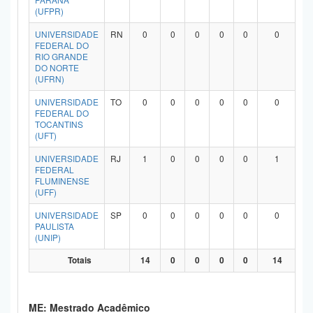
(UFPR)
UNIVERSIDADE
RN
0
0
0
0
0
0
FEDERAL DO
RIO GRANDE
DO NORTE
(UFRN)
UNIVERSIDADE
TO
0
0
0
0
0
0
FEDERAL DO
TOCANTINS
(UFT)
UNIVERSIDADE
RJ
1
0
0
0
0
1
FEDERAL
FLUMINENSE
(UFF)
UNIVERSIDADE
SP
0
0
0
0
0
0
PAULISTA
(UNIP)
Totais
14
0
0
0
0
14
ME: Mestrado Acadêmico