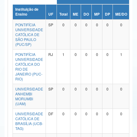
Ministério da Ciência, Tecnologia, Inovações e Comunicações
Instituição de
Ensino
UF
Total
ME
DO
MP
DP
ME/DO
M
Ministério do Meio Ambiente
PONTIFÍCIA
SP
0
0
0
0
0
0
UNIVERSIDADE
Ministério do Turismo
CATÓLICA DE
SÃO PAULO
(PUC/SP)
Ministério do Desenvolvimento Regional
PONTIFÍCIA
RJ
1
0
0
0
0
1
Controladoria-Geral da União
UNIVERSIDADE
CATÓLICA DO
RIO DE
Ministério da Mulher, da Família e dos Direitos Humanos
JANEIRO (PUC-
RIO)
Secretaria-Geral
UNIVERSIDADE
SP
0
0
0
0
0
0
Secretaria de Governo
ANHEMBI
MORUMBI
(UAM)
Gabinete de Segurança Institucional
UNIVERSIDADE
DF
0
0
0
0
0
0
Advocacia-Geral da União
CATÓLICA DE
BRASÍLIA (UCB-
TAG)
Banco Central do Brasil