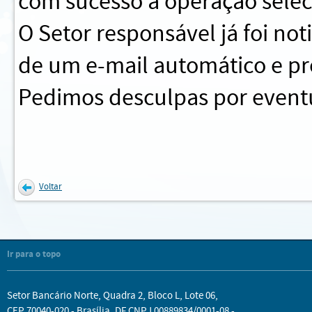
com sucesso a operação sele
O Setor responsável já foi no
de um e-mail automático e pr
Pedimos desculpas por eventu
Voltar
Ir para o topo
Setor Bancário Norte, Quadra 2, Bloco L, Lote 06,
CEP 70040-020 - Brasília, DF CNPJ 00889834/0001-08 -