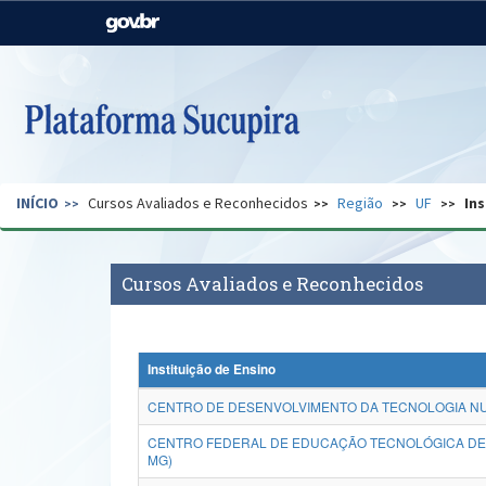
Casa Civil
Ministério da Justiça e
Segurança Pública
Ministério da Agricultura,
Ministério da Educação
Pecuária e Abastecimento
Ministério do Meio Ambiente
Ministério do Turismo
INÍCIO
Cursos Avaliados e Reconhecidos
Região
UF
Ins
Secretaria de Governo
Gabinete de Segurança
Institucional
Cursos Avaliados e Reconhecidos
Instituição de Ensino
CENTRO DE DESENVOLVIMENTO DA TECNOLOGIA NU
CENTRO FEDERAL DE EDUCAÇÃO TECNOLÓGICA DE 
MG)