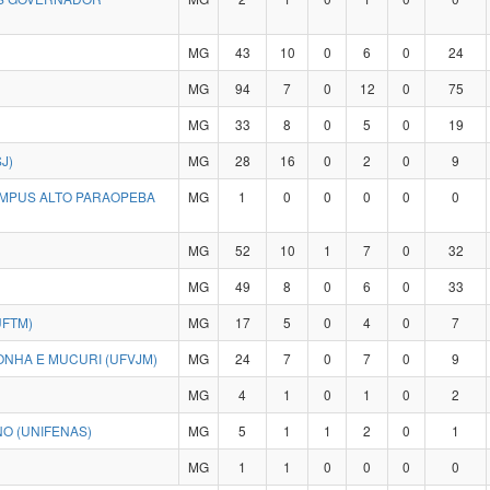
MG
43
10
0
6
0
24
MG
94
7
0
12
0
75
MG
33
8
0
5
0
19
J)
MG
28
16
0
2
0
9
CAMPUS ALTO PARAOPEBA
MG
1
0
0
0
0
0
MG
52
10
1
7
0
32
MG
49
8
0
6
0
33
UFTM)
MG
17
5
0
4
0
7
ONHA E MUCURI (UFVJM)
MG
24
7
0
7
0
9
MG
4
1
0
1
0
2
O (UNIFENAS)
MG
5
1
1
2
0
1
MG
1
1
0
0
0
0