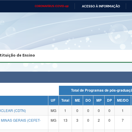
ACESSO À INFORMAÇÃO
CORONAVÍRUS (COVID-19)
Ministério da Defesa
Ministério das Relações
Mini
Exteriores
IR
PARA
O
CONTEÚDO
Ministério da Cidadania
Ministério da Saúde
Mini
Ministério do Desenvolvimento
Controladoria-Geral da União
Minis
Regional
e do
tituição de Ensino
Advocacia-Geral da União
Banco Central do Brasil
Plana
Total de Programas de pós-grad
UF
Total
ME
DO
MP
DP
ME/DO
CLEAR (CDTN)
MG
1
0
0
0
0
1
MINAS GERAIS (CEFET-
MG
13
3
0
2
0
7