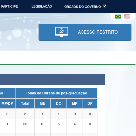
PARTICIPE
LEGISLAÇÃO
ÓRGÃOS DO GOVERNO
stério da Economia
Ministério da Infraestrutura
stério de Minas e Energia
Ministério da Ciência,
Tecnologia, Inovações e
ACESSO RESTRITO
Comunicações
tério da Mulher, da Família
Secretaria-Geral
s Direitos Humanos
lto
uação
Totais de Cursos de pós-graduação
MP/DP
Total
ME
DO
MP
DP
0
2
1
1
0
0
1
20
10
6
4
0