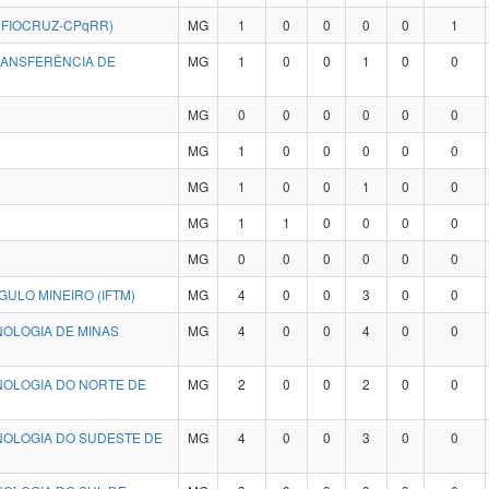
(FIOCRUZ-CPqRR)
MG
1
0
0
0
0
1
RANSFERÊNCIA DE
MG
1
0
0
1
0
0
MG
0
0
0
0
0
0
MG
1
0
0
0
0
0
MG
1
0
0
1
0
0
MG
1
1
0
0
0
0
MG
0
0
0
0
0
0
NGULO MINEIRO (IFTM)
MG
4
0
0
3
0
0
NOLOGIA DE MINAS
MG
4
0
0
4
0
0
NOLOGIA DO NORTE DE
MG
2
0
0
2
0
0
CNOLOGIA DO SUDESTE DE
MG
4
0
0
3
0
0