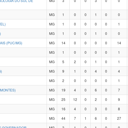
NOLOGIA DO SUL DE
MG
3
0
0
3
0
0
MG
1
0
0
1
0
0
EL)
MG
1
0
0
0
0
1
)
MG
1
0
0
1
0
0
AIS (PUC/MG)
MG
14
0
0
0
0
14
MG
1
0
0
0
0
1
MG
5
2
0
1
0
1
)
MG
9
1
0
4
0
4
MG
2
0
0
0
0
1
IMONTES)
MG
19
4
0
6
0
7
MG
25
12
0
2
0
9
MG
16
4
0
3
0
8
MG
44
7
1
6
0
27
US GOVERNADOR
MG
2
1
0
1
0
0