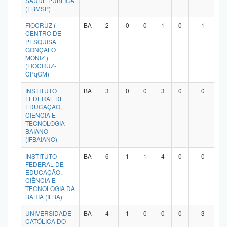
SAÚDE PÚBLICA
(EBMSP)
Planalto
FIOCRUZ (
BA
2
0
0
1
0
1
CENTRO DE
PESQUISA
GONÇALO
MONIZ )
(FIOCRUZ-
CPqGM)
INSTITUTO
BA
3
0
0
3
0
0
FEDERAL DE
EDUCAÇÃO,
CIÊNCIA E
TECNOLOGIA
BAIANO
(IFBAIANO)
INSTITUTO
BA
6
1
1
4
0
0
FEDERAL DE
EDUCAÇÃO,
CIÊNCIA E
TECNOLOGIA DA
BAHIA (IFBA)
UNIVERSIDADE
BA
4
1
0
0
0
3
CATÓLICA DO