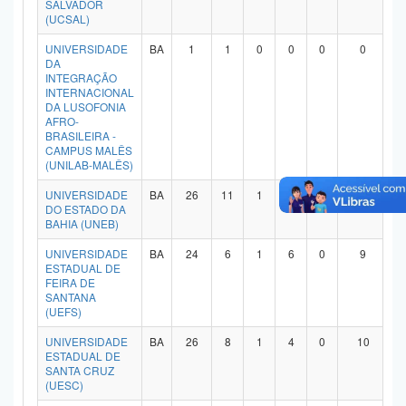
SALVADOR
(UCSAL)
UNIVERSIDADE
BA
1
1
0
0
0
0
DA
INTEGRAÇÃO
INTERNACIONAL
DA LUSOFONIA
AFRO-
BRASILEIRA -
CAMPUS MALÊS
(UNILAB-MALÊS)
UNIVERSIDADE
BA
26
11
1
6
1
4
DO ESTADO DA
BAHIA (UNEB)
UNIVERSIDADE
BA
24
6
1
6
0
9
ESTADUAL DE
FEIRA DE
SANTANA
(UEFS)
UNIVERSIDADE
BA
26
8
1
4
0
10
ESTADUAL DE
SANTA CRUZ
(UESC)