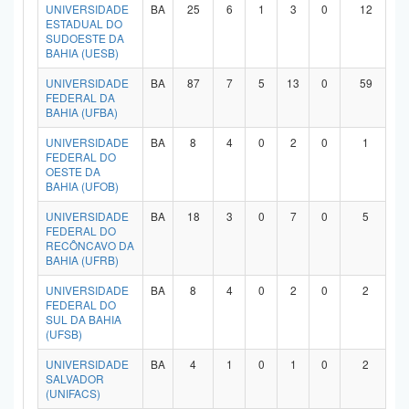
UNIVERSIDADE
BA
25
6
1
3
0
12
ESTADUAL DO
SUDOESTE DA
BAHIA (UESB)
UNIVERSIDADE
BA
87
7
5
13
0
59
FEDERAL DA
BAHIA (UFBA)
UNIVERSIDADE
BA
8
4
0
2
0
1
FEDERAL DO
OESTE DA
BAHIA (UFOB)
UNIVERSIDADE
BA
18
3
0
7
0
5
FEDERAL DO
RECÔNCAVO DA
BAHIA (UFRB)
UNIVERSIDADE
BA
8
4
0
2
0
2
FEDERAL DO
SUL DA BAHIA
(UFSB)
UNIVERSIDADE
BA
4
1
0
1
0
2
SALVADOR
(UNIFACS)