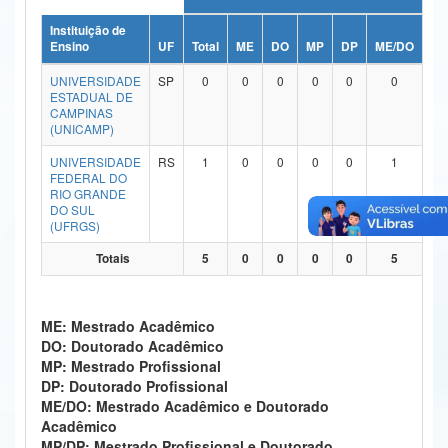
Ministério da Ciência, Tecnologia, Inovações e Comunicações
Instituição de
Ensino
UF
Total
ME
DO
MP
DP
ME/DO
MP
Ministério do Meio Ambiente
UNIVERSIDADE
SP
0
0
0
0
0
0
ESTADUAL DE
Ministério do Turismo
CAMPINAS
(UNICAMP)
Ministério do Desenvolvimento Regional
UNIVERSIDADE
RS
1
0
0
0
0
1
FEDERAL DO
Controladoria-Geral da União
RIO GRANDE
DO SUL
(UFRGS)
Ministério da Mulher, da Família e dos Direitos Humanos
Totais
5
0
0
0
0
5
Secretaria-Geral
Secretaria de Governo
ME: Mestrado Acadêmico
DO: Doutorado Acadêmico
Gabinete de Segurança Institucional
MP: Mestrado Profissional
DP: Doutorado Profissional
Advocacia-Geral da União
ME/DO: Mestrado Acadêmico e Doutorado
Acadêmico
Banco Central do Brasil
MP/DP: Mestrado Profissional e Doutorado