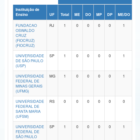
Ministério da Ciência, Tecnologia, Inovações e Comunicações
Instituição de
Ensino
UF
Total
ME
DO
MP
DP
ME/DO
M
Ministério do Meio Ambiente
FUNDACAO
RJ
1
0
0
0
0
1
OSWALDO
Ministério do Turismo
CRUZ
(FIOCRUZ)
(FIOCRUZ)
Ministério do Desenvolvimento Regional
UNIVERSIDADE
SP
1
0
0
0
0
1
Controladoria-Geral da União
DE SÃO PAULO
(USP)
Ministério da Mulher, da Família e dos Direitos Humanos
UNIVERSIDADE
MG
1
0
0
0
0
1
FEDERAL DE
Secretaria-Geral
MINAS GERAIS
(UFMG)
Secretaria de Governo
UNIVERSIDADE
RS
0
0
0
0
0
0
FEDERAL DE
Gabinete de Segurança Institucional
SANTA MARIA
(UFSM)
Advocacia-Geral da União
UNIVERSIDADE
SP
1
0
0
0
0
1
FEDERAL DE
Banco Central do Brasil
SÃO PAULO