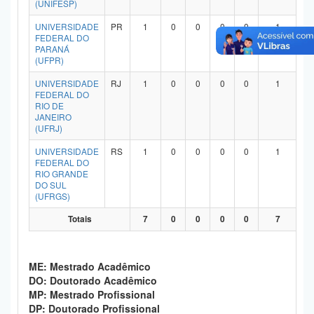
(UNIFESP)
Planalto
UNIVERSIDADE
PR
1
0
0
0
0
1
FEDERAL DO
PARANÁ
(UFPR)
UNIVERSIDADE
RJ
1
0
0
0
0
1
FEDERAL DO
RIO DE
JANEIRO
(UFRJ)
UNIVERSIDADE
RS
1
0
0
0
0
1
FEDERAL DO
RIO GRANDE
DO SUL
(UFRGS)
Totais
7
0
0
0
0
7
ME: Mestrado Acadêmico
DO: Doutorado Acadêmico
MP: Mestrado Profissional
DP: Doutorado Profissional