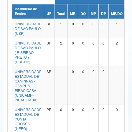
Ministério da Ciência, Tecnologia, Inovações e Comunicações
Instituição de
Ensino
UF
Total
ME
DO
MP
DP
ME/DO
M
Ministério do Meio Ambiente
UNIVERSIDADE
SP
1
0
0
0
0
1
DE SÃO PAULO
Ministério do Turismo
(USP)
UNIVERSIDADE
SP
2
0
0
0
0
2
Ministério do Desenvolvimento Regional
DE SÃO PAULO
( RIBEIRÃO
Controladoria-Geral da União
PRETO )
(USP/RP)
Ministério da Mulher, da Família e dos Direitos Humanos
UNIVERSIDADE
SP
1
0
0
0
0
1
ESTADUAL DE
Secretaria-Geral
CAMPINAS -
CAMPUS
Secretaria de Governo
PIRACICABA
(UNICAMP-
PIRACICABA)
Gabinete de Segurança Institucional
UNIVERSIDADE
PR
0
0
0
0
0
0
Advocacia-Geral da União
ESTADUAL DE
PONTA
GROSSA
Banco Central do Brasil
(UEPG)