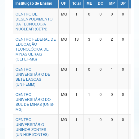
Instituição de Ensino
UF
Total
ME
DO
MP
DP
ME/
Ministério da Ciência, Tecnologia, Inovações e Comunicações
CENTRO DE
MG
1
0
0
0
0
1
DESENVOLVIMENTO
Ministério do Meio Ambiente
DA TECNOLOGIA
NUCLEAR (CDTN)
Ministério do Turismo
CENTRO FEDERAL DE
MG
13
3
0
2
0
7
EDUCAÇÃO
Ministério do Desenvolvimento Regional
TECNOLÓGICA DE
MINAS GERAIS
Controladoria-Geral da União
(CEFET-MG)
CENTRO
MG
1
0
0
1
0
0
Ministério da Mulher, da Família e dos Direitos Humanos
UNIVERSITÁRIO DE
SETE LAGOAS
Secretaria-Geral
(UNIFEMM)
CENTRO
MG
1
1
0
0
0
0
Secretaria de Governo
UNIVERSITÁRIO DO
SUL DE MINAS (UNIS-
Gabinete de Segurança Institucional
MG)
CENTRO
MG
1
1
0
0
0
0
Advocacia-Geral da União
UNIVERSITÁRIO
UNIHORIZONTES
Banco Central do Brasil
(UNIHORIZONTES)