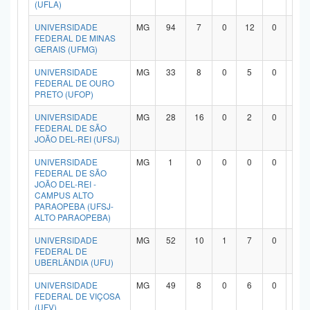
(UFLA)
UNIVERSIDADE
MG
94
7
0
12
0
7
FEDERAL DE MINAS
GERAIS (UFMG)
UNIVERSIDADE
MG
33
8
0
5
0
1
FEDERAL DE OURO
PRETO (UFOP)
UNIVERSIDADE
MG
28
16
0
2
0
9
FEDERAL DE SÃO
JOÃO DEL-REI (UFSJ)
UNIVERSIDADE
MG
1
0
0
0
0
0
FEDERAL DE SÃO
JOÃO DEL-REI -
CAMPUS ALTO
PARAOPEBA (UFSJ-
ALTO PARAOPEBA)
UNIVERSIDADE
MG
52
10
1
7
0
3
FEDERAL DE
UBERLÂNDIA (UFU)
UNIVERSIDADE
MG
49
8
0
6
0
3
FEDERAL DE VIÇOSA
(UFV)