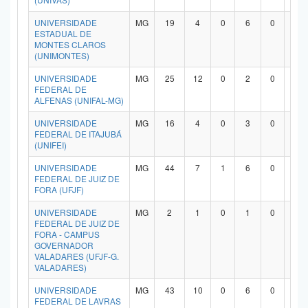
UNIVERSIDADE
MG
19
4
0
6
0
7
ESTADUAL DE
MONTES CLAROS
(UNIMONTES)
UNIVERSIDADE
MG
25
12
0
2
0
9
FEDERAL DE
ALFENAS (UNIFAL-MG)
UNIVERSIDADE
MG
16
4
0
3
0
8
FEDERAL DE ITAJUBÁ
(UNIFEI)
UNIVERSIDADE
MG
44
7
1
6
0
2
FEDERAL DE JUIZ DE
FORA (UFJF)
UNIVERSIDADE
MG
2
1
0
1
0
0
FEDERAL DE JUIZ DE
FORA - CAMPUS
GOVERNADOR
VALADARES (UFJF-G.
VALADARES)
UNIVERSIDADE
MG
43
10
0
6
0
2
FEDERAL DE LAVRAS