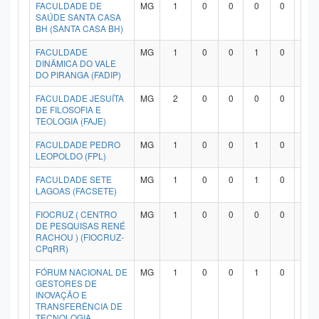
FACULDADE DE
MG
1
0
0
0
0
1
SAÚDE SANTA CASA
BH (SANTA CASA BH)
FACULDADE
MG
1
0
0
1
0
0
DINÂMICA DO VALE
DO PIRANGA (FADIP)
FACULDADE JESUÍTA
MG
2
0
0
0
0
2
DE FILOSOFIA E
TEOLOGIA (FAJE)
FACULDADE PEDRO
MG
1
0
0
1
0
0
LEOPOLDO (FPL)
FACULDADE SETE
MG
1
0
0
1
0
0
LAGOAS (FACSETE)
FIOCRUZ ( CENTRO
MG
1
0
0
0
0
1
DE PESQUISAS RENÉ
RACHOU ) (FIOCRUZ-
CPqRR)
FÓRUM NACIONAL DE
MG
1
0
0
1
0
0
GESTORES DE
INOVAÇÃO E
TRANSFERÊNCIA DE
TECNOLOGIA