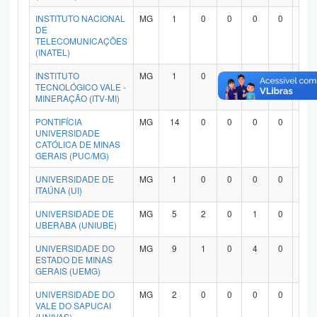
INSTITUTO NACIONAL
MG
1
0
0
0
0
1
DE
TELECOMUNICAÇÕES
(INATEL)
INSTITUTO
MG
1
0
0
1
0
0
TECNOLÓGICO VALE -
MINERAÇÃO (ITV-MI)
PONTIFÍCIA
MG
14
0
0
0
0
1
UNIVERSIDADE
CATÓLICA DE MINAS
GERAIS (PUC/MG)
UNIVERSIDADE DE
MG
1
0
0
0
0
1
ITAÚNA (UI)
UNIVERSIDADE DE
MG
5
2
0
1
0
1
UBERABA (UNIUBE)
UNIVERSIDADE DO
MG
9
1
0
4
0
4
ESTADO DE MINAS
GERAIS (UEMG)
UNIVERSIDADE DO
MG
2
0
0
0
0
1
VALE DO SAPUCAI
(UNIVAS)