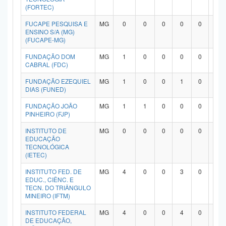
(FORTEC)
FUCAPE PESQUISA E
MG
0
0
0
0
0
0
ENSINO S/A (MG)
(FUCAPE-MG)
FUNDAÇÃO DOM
MG
1
0
0
0
0
0
CABRAL (FDC)
FUNDAÇÃO EZEQUIEL
MG
1
0
0
1
0
0
DIAS (FUNED)
FUNDAÇÃO JOÃO
MG
1
1
0
0
0
0
PINHEIRO (FJP)
INSTITUTO DE
MG
0
0
0
0
0
0
EDUCAÇÃO
TECNOLÓGICA
(IETEC)
INSTITUTO FED. DE
MG
4
0
0
3
0
0
EDUC., CIÊNC. E
TECN. DO TRIÂNGULO
MINEIRO (IFTM)
INSTITUTO FEDERAL
MG
4
0
0
4
0
0
DE EDUCAÇÃO,