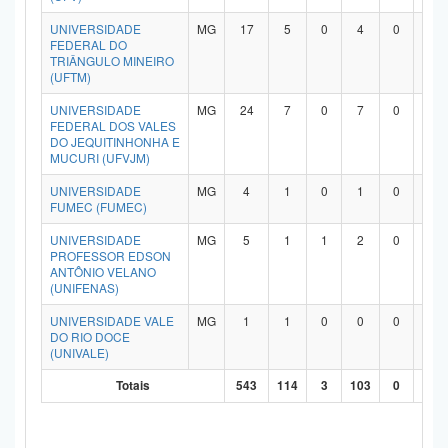
UNIVERSIDADE
MG
17
5
0
4
0
7
FEDERAL DO
TRIÂNGULO MINEIRO
(UFTM)
UNIVERSIDADE
MG
24
7
0
7
0
9
FEDERAL DOS VALES
DO JEQUITINHONHA E
MUCURI (UFVJM)
UNIVERSIDADE
MG
4
1
0
1
0
2
FUMEC (FUMEC)
UNIVERSIDADE
MG
5
1
1
2
0
1
PROFESSOR EDSON
ANTÔNIO VELANO
(UNIFENAS)
UNIVERSIDADE VALE
MG
1
1
0
0
0
0
DO RIO DOCE
(UNIVALE)
Totais
543
114
3
103
0
29