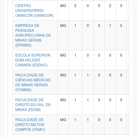
CENTRO
MG
2
0
0
2
0
0
Planalto
UNIVERSITÁRIO
UNINCOR (UNINCOR)
EMPRESA DE
MG
1
0
0
1
0
0
PESQUISA
AGROPECUÁRIA DE
MINAS GERAIS
(EPAMIG)
ESCOLA SUPERIOR
MG
1
0
0
0
0
1
DOM HELDER
CÂMARA (ESDHC)
FACULDADE DE
MG
1
1
0
0
0
0
CIÊNCIAS MÉDICAS
DE MINAS GERAIS
(FCMMG)
FACULDADE DE
MG
1
1
0
0
0
0
DIREITO DO SUL DE
MINAS (FDSM)
FACULDADE DE
MG
1
1
0
0
0
0
DIREITO MILTON
CAMPOS (FDMC)