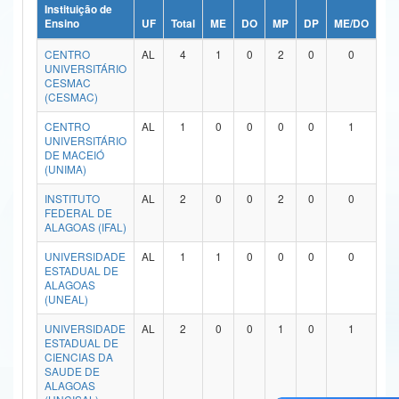
Instituição de
Ministério da Ciência, Tecnologia, Inovações e Comunicações
Ensino
UF
Total
ME
DO
MP
DP
ME/DO
MP
CENTRO
AL
4
1
0
2
0
0
Ministério do Meio Ambiente
UNIVERSITÁRIO
CESMAC
Ministério do Turismo
(CESMAC)
CENTRO
AL
1
0
0
0
0
1
Ministério do Desenvolvimento Regional
UNIVERSITÁRIO
DE MACEIÓ
Controladoria-Geral da União
(UNIMA)
INSTITUTO
AL
2
0
0
2
0
0
Ministério da Mulher, da Família e dos Direitos Humanos
FEDERAL DE
ALAGOAS (IFAL)
Secretaria-Geral
UNIVERSIDADE
AL
1
1
0
0
0
0
ESTADUAL DE
Secretaria de Governo
ALAGOAS
(UNEAL)
Gabinete de Segurança Institucional
UNIVERSIDADE
AL
2
0
0
1
0
1
ESTADUAL DE
Advocacia-Geral da União
CIENCIAS DA
SAUDE DE
Banco Central do Brasil
ALAGOAS