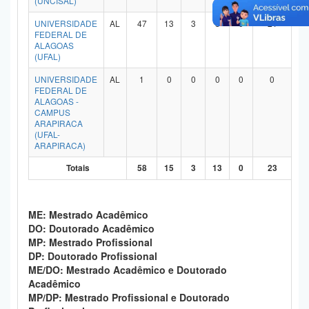
(UNCISAL)
Planalto
UNIVERSIDADE
AL
47
13
3
8
0
21
FEDERAL DE
ALAGOAS
(UFAL)
UNIVERSIDADE
AL
1
0
0
0
0
0
FEDERAL DE
ALAGOAS -
CAMPUS
ARAPIRACA
(UFAL-
ARAPIRACA)
Totais
58
15
3
13
0
23
ME: Mestrado Acadêmico
DO: Doutorado Acadêmico
MP: Mestrado Profissional
DP: Doutorado Profissional
ME/DO: Mestrado Acadêmico e Doutorado
Acadêmico
MP/DP: Mestrado Profissional e Doutorado