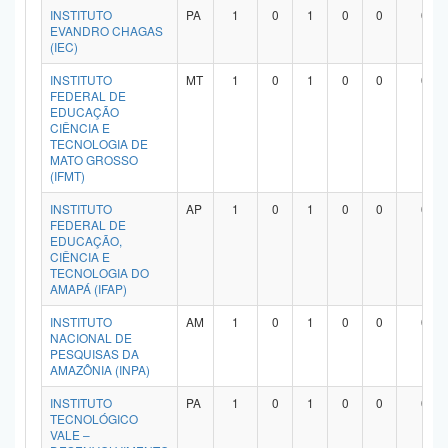
INSTITUTO
PA
1
0
1
0
0
0
EVANDRO CHAGAS
(IEC)
INSTITUTO
MT
1
0
1
0
0
0
FEDERAL DE
EDUCAÇÃO
CIÊNCIA E
TECNOLOGIA DE
MATO GROSSO
(IFMT)
INSTITUTO
AP
1
0
1
0
0
0
FEDERAL DE
EDUCAÇÃO,
CIÊNCIA E
TECNOLOGIA DO
AMAPÁ (IFAP)
INSTITUTO
AM
1
0
1
0
0
0
NACIONAL DE
PESQUISAS DA
AMAZÔNIA (INPA)
INSTITUTO
PA
1
0
1
0
0
0
TECNOLÓGICO
VALE –