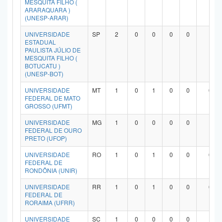
MESQUITA FILHO (
ARARAQUARA )
(UNESP-ARAR)
UNIVERSIDADE
SP
2
0
0
0
0
1
ESTADUAL
PAULISTA JÚLIO DE
MESQUITA FILHO (
BOTUCATU )
(UNESP-BOT)
UNIVERSIDADE
MT
1
0
1
0
0
0
FEDERAL DE MATO
GROSSO (UFMT)
UNIVERSIDADE
MG
1
0
0
0
0
1
FEDERAL DE OURO
PRETO (UFOP)
UNIVERSIDADE
RO
1
0
1
0
0
0
FEDERAL DE
RONDÔNIA (UNIR)
UNIVERSIDADE
RR
1
0
1
0
0
0
FEDERAL DE
RORAIMA (UFRR)
UNIVERSIDADE
SC
1
0
0
0
0
1