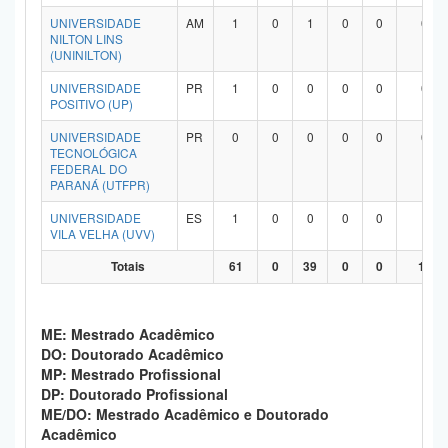
UNIVERSIDADE
AM
1
0
1
0
0
0
NILTON LINS
(UNINILTON)
UNIVERSIDADE
PR
1
0
0
0
0
0
POSITIVO (UP)
UNIVERSIDADE
PR
0
0
0
0
0
0
TECNOLÓGICA
FEDERAL DO
PARANÁ (UTFPR)
UNIVERSIDADE
ES
1
0
0
0
0
1
VILA VELHA (UVV)
Totais
61
0
39
0
0
19
ME: Mestrado Acadêmico
DO: Doutorado Acadêmico
MP: Mestrado Profissional
DP: Doutorado Profissional
ME/DO: Mestrado Acadêmico e Doutorado
Acadêmico