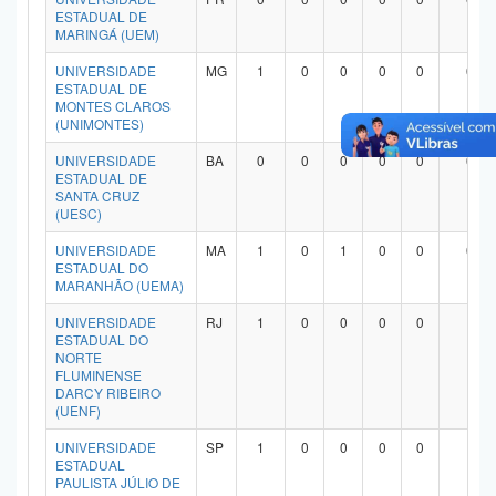
ESTADUAL DE
MARINGÁ (UEM)
UNIVERSIDADE
MG
1
0
0
0
0
0
ESTADUAL DE
MONTES CLAROS
(UNIMONTES)
UNIVERSIDADE
BA
0
0
0
0
0
0
ESTADUAL DE
SANTA CRUZ
(UESC)
UNIVERSIDADE
MA
1
0
1
0
0
0
ESTADUAL DO
MARANHÃO (UEMA)
UNIVERSIDADE
RJ
1
0
0
0
0
1
ESTADUAL DO
NORTE
FLUMINENSE
DARCY RIBEIRO
(UENF)
UNIVERSIDADE
SP
1
0
0
0
0
1
ESTADUAL
PAULISTA JÚLIO DE