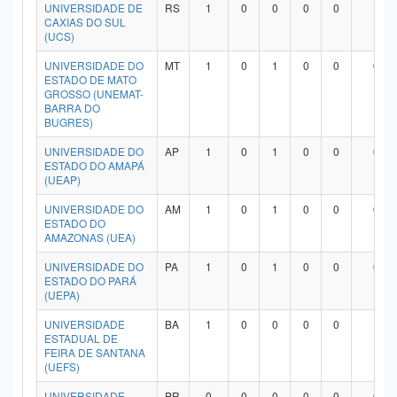
UNIVERSIDADE DE
RS
1
0
0
0
0
1
CAXIAS DO SUL
(UCS)
UNIVERSIDADE DO
MT
1
0
1
0
0
0
ESTADO DE MATO
GROSSO (UNEMAT-
BARRA DO
BUGRES)
UNIVERSIDADE DO
AP
1
0
1
0
0
0
ESTADO DO AMAPÁ
(UEAP)
UNIVERSIDADE DO
AM
1
0
1
0
0
0
ESTADO DO
AMAZONAS (UEA)
UNIVERSIDADE DO
PA
1
0
1
0
0
0
ESTADO DO PARÁ
(UEPA)
UNIVERSIDADE
BA
1
0
0
0
0
1
ESTADUAL DE
FEIRA DE SANTANA
(UEFS)
UNIVERSIDADE
PR
0
0
0
0
0
0