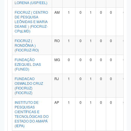
LORENA (USP/EEL)
FIOCRUZ ( CENTRO
AM
1
0
1
0
0
0
DE PESQUISA
LEÔNIDAS E MARIA
DEANE ) (FIOCRUZ-
CPqLMD)
FIOCRUZ (
RO
1
0
1
0
0
0
RONDÔNIA )
(FIOCRUZ-RO)
FUNDAÇÃO
MG
0
0
0
0
0
0
EZEQUIEL DIAS
(FUNED)
FUNDACAO
RJ
1
0
1
0
0
0
OSWALDO CRUZ
(FIOCRUZ)
(FIOCRUZ)
INSTITUTO DE
AP
1
0
1
0
0
0
PESQUISAS
CIENTÍFICAS E
TECNOLÓGICAS DO
ESTADO DO AMAPÁ
(IEPA)