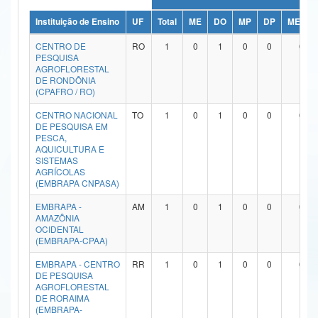
Ministério da Ciência, Tecnologia, Inovações e Comunicações
Instituição de Ensino
UF
Total
ME
DO
MP
DP
ME/DO
CENTRO DE
RO
1
0
1
0
0
0
Ministério do Meio Ambiente
PESQUISA
AGROFLORESTAL
Ministério do Turismo
DE RONDÔNIA
(CPAFRO / RO)
Ministério do Desenvolvimento Regional
CENTRO NACIONAL
TO
1
0
1
0
0
0
DE PESQUISA EM
Controladoria-Geral da União
PESCA,
AQUICULTURA E
SISTEMAS
Ministério da Mulher, da Família e dos Direitos Humanos
AGRÍCOLAS
(EMBRAPA CNPASA)
Secretaria-Geral
EMBRAPA -
AM
1
0
1
0
0
0
Secretaria de Governo
AMAZÔNIA
OCIDENTAL
(EMBRAPA-CPAA)
Gabinete de Segurança Institucional
EMBRAPA - CENTRO
RR
1
0
1
0
0
0
Advocacia-Geral da União
DE PESQUISA
AGROFLORESTAL
DE RORAIMA
Banco Central do Brasil
(EMBRAPA-