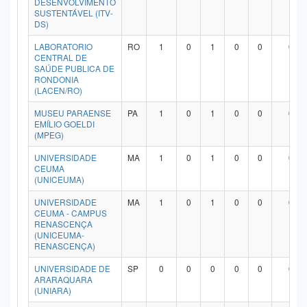
DESENVOLVIMENTO
SUSTENTÁVEL (ITV-
DS)
LABORATORIO
RO
1
0
1
0
0
0
CENTRAL DE
SAÚDE PUBLICA DE
RONDONIA
(LACEN/RO)
MUSEU PARAENSE
PA
1
0
1
0
0
0
EMÍLIO GOELDI
(MPEG)
UNIVERSIDADE
MA
1
0
1
0
0
0
CEUMA
(UNICEUMA)
UNIVERSIDADE
MA
1
0
1
0
0
0
CEUMA - CAMPUS
RENASCENÇA
(UNICEUMA-
RENASCENÇA)
UNIVERSIDADE DE
SP
0
0
0
0
0
0
ARARAQUARA
(UNIARA)