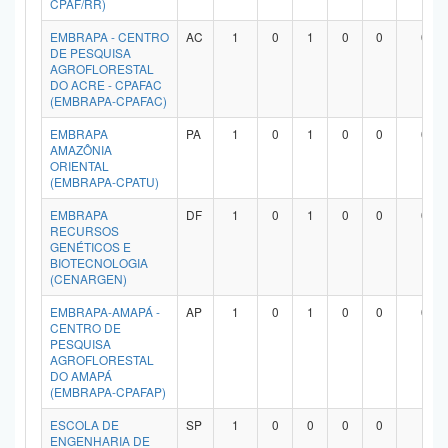
CPAF/RR)
Planalto
EMBRAPA - CENTRO
AC
1
0
1
0
0
0
DE PESQUISA
AGROFLORESTAL
DO ACRE - CPAFAC
(EMBRAPA-CPAFAC)
EMBRAPA
PA
1
0
1
0
0
0
AMAZÔNIA
ORIENTAL
(EMBRAPA-CPATU)
EMBRAPA
DF
1
0
1
0
0
0
RECURSOS
GENÉTICOS E
BIOTECNOLOGIA
(CENARGEN)
EMBRAPA-AMAPÁ -
AP
1
0
1
0
0
0
CENTRO DE
PESQUISA
AGROFLORESTAL
DO AMAPÁ
(EMBRAPA-CPAFAP)
ESCOLA DE
SP
1
0
0
0
0
1
ENGENHARIA DE