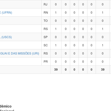
RJ
0
0
0
0
0
0
 (UFRN)
RN
1
0
0
0
0
1
TO
0
0
0
0
0
0
RS
1
0
0
0
0
1
 (USCS)
SP
0
0
0
0
0
0
SC
1
0
0
0
0
1
UAI E DAS MISSÕES (URI)
RS
0
0
0
0
0
0
PR
0
0
0
0
0
0
39
0
0
0
0
39
adêmico