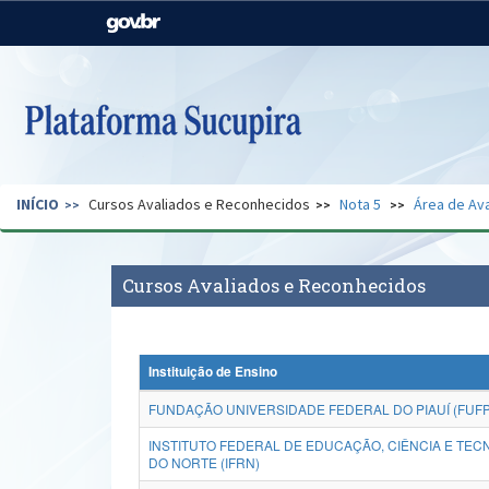
Casa Civil
Ministério da Justiça e
Segurança Pública
Ministério da Agricultura,
Ministério da Educação
Pecuária e Abastecimento
Ministério do Meio Ambiente
Ministério do Turismo
INÍCIO
Cursos Avaliados e Reconhecidos
Nota 5
Área de Ava
Secretaria de Governo
Gabinete de Segurança
Institucional
Cursos Avaliados e Reconhecidos
Instituição de Ensino
FUNDAÇÃO UNIVERSIDADE FEDERAL DO PIAUÍ (FUFP
INSTITUTO FEDERAL DE EDUCAÇÃO, CIÊNCIA E TEC
DO NORTE (IFRN)