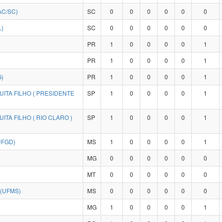
AC/SC)
SC
0
0
0
0
0
0
L)
SC
0
0
0
0
0
0
PR
1
0
0
0
0
1
PR
1
0
0
0
0
1
)
PR
1
0
0
0
0
1
ITA FILHO ( PRESIDENTE
SP
1
0
0
0
0
1
TA FILHO ( RIO CLARO )
SP
1
0
0
0
0
1
UFGD)
MS
1
0
0
0
0
1
MG
0
0
0
0
0
0
MT
0
0
0
0
0
0
(UFMS)
MS
0
0
0
0
0
0
MG
1
0
0
0
0
1