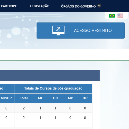
PARTICIPE
LEGISLAÇÃO
ÓRGÃOS DO GOVERNO
stério da Economia
Ministério da Infraestrutura
stério de Minas e Energia
Ministério da Ciência,
Tecnologia, Inovações e
ACESSO RESTRITO
Comunicações
tério da Mulher, da Família
Secretaria-Geral
s Direitos Humanos
lto
uação
Totais de Cursos de pós-graduação
MP/DP
Total
ME
DO
MP
DP
0
2
1
1
0
0
0
2
1
1
0
0