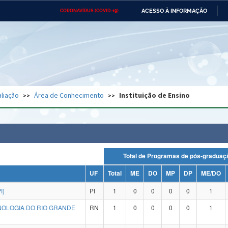
ACESSO À INFORMAÇÃO
CORONAVÍRUS (COVID-19)
Ministério da Defesa
Ministério das Relações
Mini
Exteriores
IR
PARA
O
CONTEÚDO
Ministério da Cidadania
Ministério da Saúde
Mini
Ministério do Desenvolvimento
Controladoria-Geral da União
Minis
Regional
e do
liação
Área de Conhecimento
Instituição de Ensino
Advocacia-Geral da União
Banco Central do Brasil
Plana
Total de Programas de pós-grad
UF
Total
ME
DO
MP
DP
ME/DO
I)
PI
1
0
0
0
0
1
NOLOGIA DO RIO GRANDE
RN
1
0
0
0
0
1