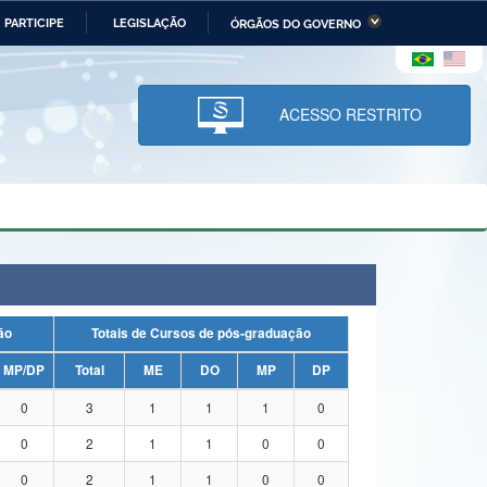
PARTICIPE
LEGISLAÇÃO
ÓRGÃOS DO GOVERNO
stério da Economia
Ministério da Infraestrutura
stério de Minas e Energia
Ministério da Ciência,
Tecnologia, Inovações e
ACESSO RESTRITO
Comunicações
tério da Mulher, da Família
Secretaria-Geral
s Direitos Humanos
lto
uação
Totais de Cursos de pós-graduação
MP/DP
Total
ME
DO
MP
DP
0
3
1
1
1
0
0
2
1
1
0
0
0
2
1
1
0
0