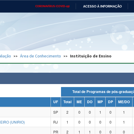
ACESSO À INFORMAÇÃO
CORONAVÍRUS (COVID-19)
Ministério da Defesa
Ministério das Relações
Mini
Exteriores
IR
PARA
O
CONTEÚDO
Ministério da Cidadania
Ministério da Saúde
Mini
Ministério do Desenvolvimento
Controladoria-Geral da União
Minis
Regional
e do
liação
Área de Conhecimento
Instituição de Ensino
Advocacia-Geral da União
Banco Central do Brasil
Plana
Total de Programas de pós-grad
UF
Total
ME
DO
MP
DP
ME/DO
SP
2
0
0
1
0
1
IRO (UNIRIO)
RJ
1
0
0
0
0
1
PR
2
1
1
0
0
0