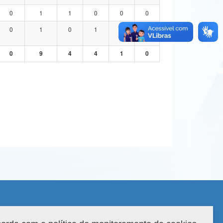
0
1
1
0
0
0
0
1
0
1
0
0
0
9
4
4
1
0
 do sistema: 3.88.9
Copyright 2022 Capes. Todos os direitos reservados.