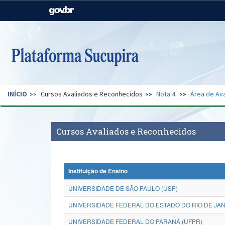
Casa Civil
Ministério da Justiça e
Segurança Pública
Ministério da Agricultura,
Ministério da Educação
Pecuária e Abastecimento
Ministério do Meio Ambiente
Ministério do Turismo
INÍCIO
Cursos Avaliados e Reconhecidos
Nota 4
Área de Ava
Secretaria de Governo
Gabinete de Segurança
Institucional
Cursos Avaliados e Reconhecidos
Instituição de Ensino
UNIVERSIDADE DE SÃO PAULO (USP)
UNIVERSIDADE FEDERAL DO ESTADO DO RIO DE JANE
UNIVERSIDADE FEDERAL DO PARANÁ (UFPR)