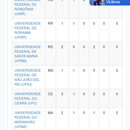
FEDERAL DE
RONDÔNIA
(UNIR)
UNIVERSIDADE
RR
1
1
0
0
0
0
FEDERAL DE
RORAIMA
(UFRR)
UNIVERSIDADE
RS
2
0
0
2
0
0
FEDERAL DE
SANTA MARIA
(UFSM)
UNIVERSIDADE
MG
1
1
0
0
0
0
FEDERAL DE
SÃO JOÃO DEL-
REI (UFSJ)
UNIVERSIDADE
CE
3
1
0
2
0
0
FEDERAL DO
CEARÁ (UFC)
UNIVERSIDADE
MA
2
1
0
1
0
0
FEDERAL DO
MARANHÃO
(UFMA)