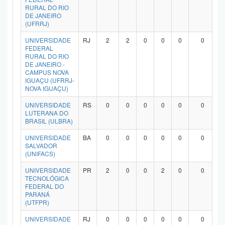
RURAL DO RIO
DE JANEIRO
(UFRRJ)
UNIVERSIDADE
RJ
2
2
0
0
0
0
FEDERAL
RURAL DO RIO
DE JANEIRO -
CAMPUS NOVA
IGUAÇU (UFRRJ-
NOVA IGUAÇU)
UNIVERSIDADE
RS
0
0
0
0
0
0
LUTERANA DO
BRASIL (ULBRA)
UNIVERSIDADE
BA
0
0
0
0
0
0
SALVADOR
(UNIFACS)
UNIVERSIDADE
PR
2
0
0
2
0
0
TECNOLÓGICA
FEDERAL DO
PARANÁ
(UTFPR)
UNIVERSIDADE
RJ
0
0
0
0
0
0