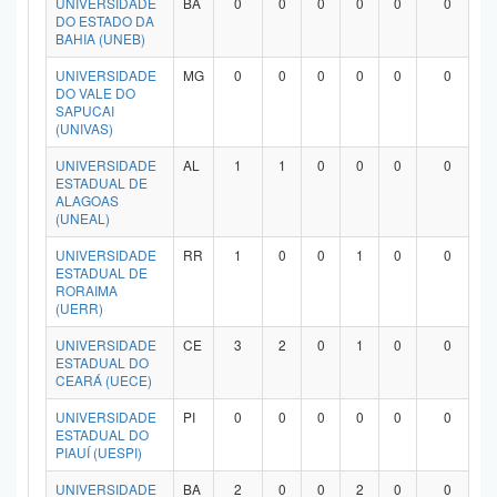
UNIVERSIDADE
BA
0
0
0
0
0
0
DO ESTADO DA
BAHIA (UNEB)
UNIVERSIDADE
MG
0
0
0
0
0
0
DO VALE DO
SAPUCAI
(UNIVAS)
UNIVERSIDADE
AL
1
1
0
0
0
0
ESTADUAL DE
ALAGOAS
(UNEAL)
UNIVERSIDADE
RR
1
0
0
1
0
0
ESTADUAL DE
RORAIMA
(UERR)
UNIVERSIDADE
CE
3
2
0
1
0
0
ESTADUAL DO
CEARÁ (UECE)
UNIVERSIDADE
PI
0
0
0
0
0
0
ESTADUAL DO
PIAUÍ (UESPI)
UNIVERSIDADE
BA
2
0
0
2
0
0