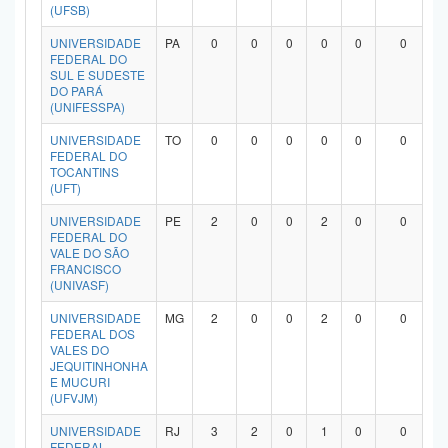
(UFSB)
UNIVERSIDADE
PA
0
0
0
0
0
0
FEDERAL DO
SUL E SUDESTE
DO PARÁ
(UNIFESSPA)
UNIVERSIDADE
TO
0
0
0
0
0
0
FEDERAL DO
TOCANTINS
(UFT)
UNIVERSIDADE
PE
2
0
0
2
0
0
FEDERAL DO
VALE DO SÃO
FRANCISCO
(UNIVASF)
UNIVERSIDADE
MG
2
0
0
2
0
0
FEDERAL DOS
VALES DO
JEQUITINHONHA
E MUCURI
(UFVJM)
UNIVERSIDADE
RJ
3
2
0
1
0
0
FEDERAL