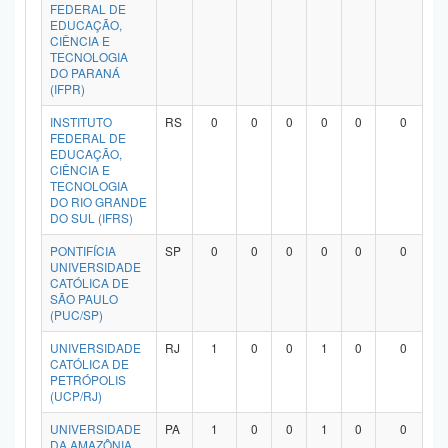
FEDERAL DE
EDUCAÇÃO,
CIÊNCIA E
TECNOLOGIA
DO PARANÁ
(IFPR)
INSTITUTO
RS
0
0
0
0
0
0
FEDERAL DE
EDUCAÇÃO,
CIÊNCIA E
TECNOLOGIA
DO RIO GRANDE
DO SUL (IFRS)
PONTIFÍCIA
SP
0
0
0
0
0
0
UNIVERSIDADE
CATÓLICA DE
SÃO PAULO
(PUC/SP)
UNIVERSIDADE
RJ
1
0
0
1
0
0
CATÓLICA DE
PETRÓPOLIS
(UCP/RJ)
UNIVERSIDADE
PA
1
0
0
1
0
0
DA AMAZÔNIA