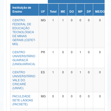
Ministério da Ciência, Tecnologia, Inovações e Comunicações
Instituição de
Ensino
UF
Total
ME
DO
MP
DP
ME/DO
M
Ministério do Meio Ambiente
CENTRO
MG
1
1
0
0
0
0
FEDERAL DE
Ministério do Turismo
EDUCAÇÃO
TECNOLÓGICA
DE MINAS
Ministério do Desenvolvimento Regional
GERAIS (CEFET-
MG)
Controladoria-Geral da União
CENTRO
PR
1
0
0
1
0
0
UNIVERSITÁRIO
Ministério da Mulher, da Família e dos Direitos Humanos
GUAIRACÁ
(UNIGUAIRACA)
Secretaria-Geral
CENTRO
ES
1
0
0
1
0
0
Secretaria de Governo
UNIVERSITÁRIO
VALE DO
CRICARÉ
Gabinete de Segurança Institucional
(UNIVC)
Advocacia-Geral da União
FACULDADE
MG
0
0
0
0
0
0
SETE LAGOAS
(FACSETE)
Banco Central do Brasil