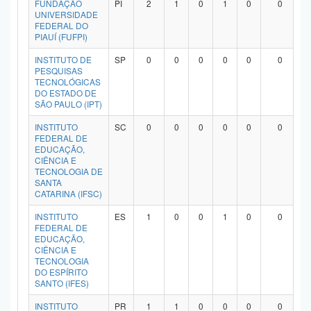
FUNDAÇÃO
PI
2
1
0
1
0
0
Planalto
UNIVERSIDADE
FEDERAL DO
PIAUÍ (FUFPI)
INSTITUTO DE
SP
0
0
0
0
0
0
PESQUISAS
TECNOLÓGICAS
DO ESTADO DE
SÃO PAULO (IPT)
INSTITUTO
SC
0
0
0
0
0
0
FEDERAL DE
EDUCAÇÃO,
CIÊNCIA E
TECNOLOGIA DE
SANTA
CATARINA (IFSC)
INSTITUTO
ES
1
0
0
1
0
0
FEDERAL DE
EDUCAÇÃO,
CIÊNCIA E
TECNOLOGIA
DO ESPÍRITO
SANTO (IFES)
INSTITUTO
PR
1
1
0
0
0
0