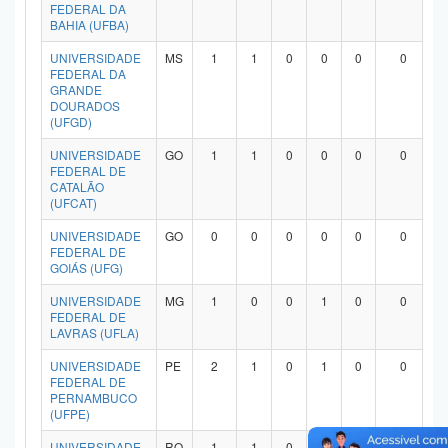
FEDERAL DA
BAHIA (UFBA)
UNIVERSIDADE
MS
1
1
0
0
0
0
FEDERAL DA
GRANDE
DOURADOS
(UFGD)
UNIVERSIDADE
GO
1
1
0
0
0
0
FEDERAL DE
CATALÃO
(UFCAT)
UNIVERSIDADE
GO
0
0
0
0
0
0
FEDERAL DE
GOIÁS (UFG)
UNIVERSIDADE
MG
1
0
0
1
0
0
FEDERAL DE
LAVRAS (UFLA)
UNIVERSIDADE
PE
2
1
0
1
0
0
FEDERAL DE
PERNAMBUCO
(UFPE)
UNIVERSIDADE
RO
1
1
0
0
0
0