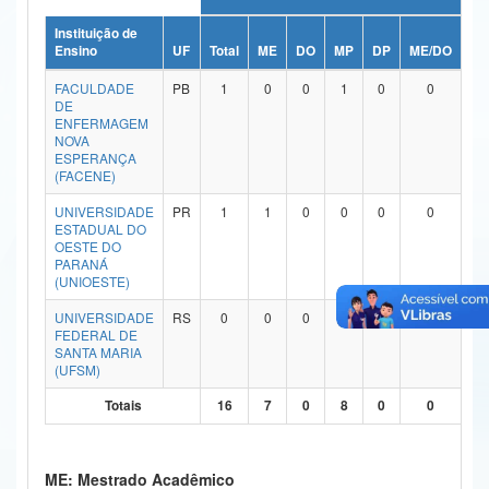
Ministério da Ciência, Tecnologia, Inovações e Comunicações
Instituição de
Ensino
UF
Total
ME
DO
MP
DP
ME/DO
MP
Ministério do Meio Ambiente
FACULDADE
PB
1
0
0
1
0
0
DE
Ministério do Turismo
ENFERMAGEM
NOVA
ESPERANÇA
Ministério do Desenvolvimento Regional
(FACENE)
Controladoria-Geral da União
UNIVERSIDADE
PR
1
1
0
0
0
0
ESTADUAL DO
OESTE DO
Ministério da Mulher, da Família e dos Direitos Humanos
PARANÁ
(UNIOESTE)
Secretaria-Geral
UNIVERSIDADE
RS
0
0
0
0
0
0
Secretaria de Governo
FEDERAL DE
SANTA MARIA
(UFSM)
Gabinete de Segurança Institucional
Totais
16
7
0
8
0
0
Advocacia-Geral da União
Banco Central do Brasil
ME: Mestrado Acadêmico