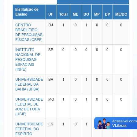
Ministério da Ciência, Tecnologia, Inovações e Comunicações
Instituição de
Ensino
UF
Total
ME
DO
MP
DP
ME/DO
M
Ministério do Meio Ambiente
CENTRO
RJ
1
0
1
0
0
0
BRASILEIRO
Ministério do Turismo
DE PESQUISAS
FÍSICAS (CBPF)
Ministério do Desenvolvimento Regional
INSTITUTO
SP
0
0
0
0
0
0
NACIONAL DE
Controladoria-Geral da União
PESQUISAS
ESPACIAIS
(INPE)
Ministério da Mulher, da Família e dos Direitos Humanos
UNIVERSIDADE
BA
1
0
1
0
0
0
Secretaria-Geral
FEDERAL DA
BAHIA (UFBA)
Secretaria de Governo
UNIVERSIDADE
MG
1
0
1
0
0
0
FEDERAL DE
Gabinete de Segurança Institucional
JUIZ DE FORA
(UFJF)
Advocacia-Geral da União
UNIVERSIDADE
ES
1
0
1
0
0
0
FEDERAL DO
Banco Central do Brasil
ESPÍRITO