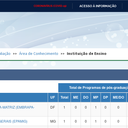
ACESSO À INFORMAÇÃO
CORONAVÍRUS (COVID-19)
Ministério da Defesa
Ministério das Relações
Mini
Exteriores
IR
PARA
O
CONTEÚDO
Ministério da Cidadania
Ministério da Saúde
Mini
Ministério do Desenvolvimento
Controladoria-Geral da União
Minis
Regional
e do
liação
Área de Conhecimento
Instituição de Ensino
Advocacia-Geral da União
Banco Central do Brasil
Plana
Total de Programas de pós-grad
UF
Total
ME
DO
MP
DP
ME/DO
-MATRIZ (EMBRAPA-
DF
1
0
0
1
0
0
ERAIS (EPAMIG)
MG
1
0
0
1
0
0