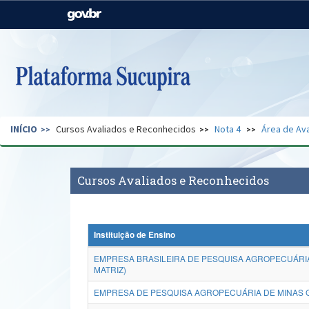
Casa Civil
Ministério da Justiça e
Segurança Pública
Ministério da Agricultura,
Ministério da Educação
Pecuária e Abastecimento
Ministério do Meio Ambiente
Ministério do Turismo
INÍCIO
Cursos Avaliados e Reconhecidos
Nota 4
Área de Ava
Secretaria de Governo
Gabinete de Segurança
Institucional
Cursos Avaliados e Reconhecidos
Instituição de Ensino
EMPRESA BRASILEIRA DE PESQUISA AGROPECUÁRIA
MATRIZ)
EMPRESA DE PESQUISA AGROPECUÁRIA DE MINAS G