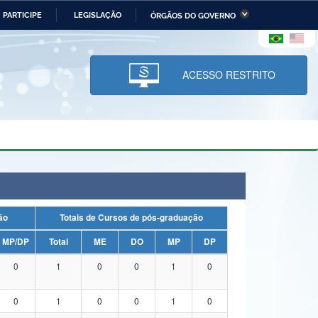
PARTICIPE
LEGISLAÇÃO
ÓRGÃOS DO GOVERNO
stério da Economia
Ministério da Infraestrutura
stério de Minas e Energia
Ministério da Ciência,
Tecnologia, Inovações e
ACESSO RESTRITO
Comunicações
tério da Mulher, da Família
Secretaria-Geral
s Direitos Humanos
lto
uação
Totais de Cursos de pós-graduação
MP/DP
Total
ME
DO
MP
DP
0
1
0
0
1
0
0
1
0
0
1
0