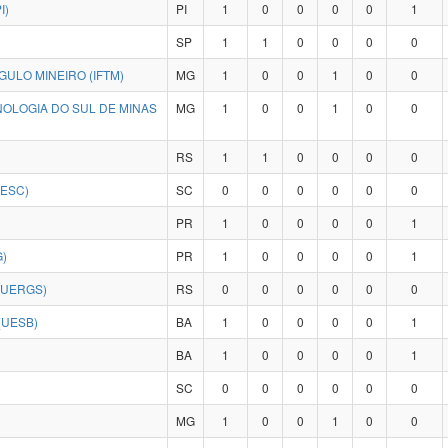
I)
PI
1
0
0
0
0
1
SP
1
1
0
0
0
0
NGULO MINEIRO (IFTM)
MG
1
0
0
1
0
0
NOLOGIA DO SUL DE MINAS
MG
1
0
0
1
0
0
RS
1
1
0
0
0
0
DESC)
SC
0
0
0
0
0
0
PR
1
0
0
0
0
1
)
PR
1
0
0
0
0
1
(UERGS)
RS
0
0
0
0
0
0
(UESB)
BA
1
0
0
0
0
1
BA
1
0
0
0
0
1
SC
0
0
0
0
0
0
MG
1
0
0
1
0
0