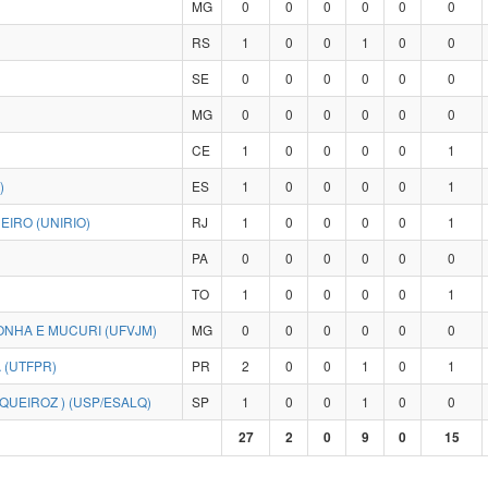
MG
0
0
0
0
0
0
RS
1
0
0
1
0
0
SE
0
0
0
0
0
0
MG
0
0
0
0
0
0
CE
1
0
0
0
0
1
)
ES
1
0
0
0
0
1
IRO (UNIRIO)
RJ
1
0
0
0
0
1
PA
0
0
0
0
0
0
TO
1
0
0
0
0
1
ONHA E MUCURI (UFVJM)
MG
0
0
0
0
0
0
 (UTFPR)
PR
2
0
0
1
0
1
QUEIROZ ) (USP/ESALQ)
SP
1
0
0
1
0
0
27
2
0
9
0
15