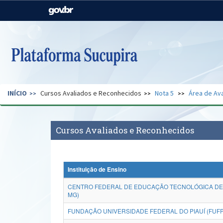
Casa Civil
Ministério da Justiça e
Segurança Pública
Ministério da Agricultura,
Ministério da Educação
Pecuária e Abastecimento
Ministério do Meio Ambiente
Ministério do Turismo
INÍCIO
Cursos Avaliados e Reconhecidos
Nota 5
Área de Ava
Secretaria de Governo
Gabinete de Segurança
Institucional
Cursos Avaliados e Reconhecidos
Instituição de Ensino
CENTRO FEDERAL DE EDUCAÇÃO TECNOLÓGICA DE 
MG)
FUNDAÇÃO UNIVERSIDADE FEDERAL DO PIAUÍ (FUFP