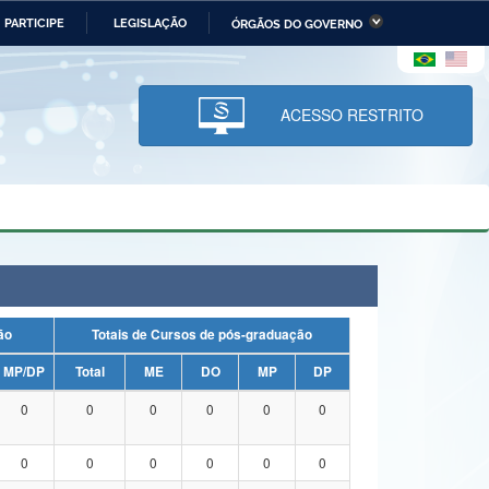
PARTICIPE
LEGISLAÇÃO
ÓRGÃOS DO GOVERNO
stério da Economia
Ministério da Infraestrutura
stério de Minas e Energia
Ministério da Ciência,
Tecnologia, Inovações e
ACESSO RESTRITO
Comunicações
tério da Mulher, da Família
Secretaria-Geral
s Direitos Humanos
lto
uação
Totais de Cursos de pós-graduação
MP/DP
Total
ME
DO
MP
DP
0
0
0
0
0
0
0
0
0
0
0
0