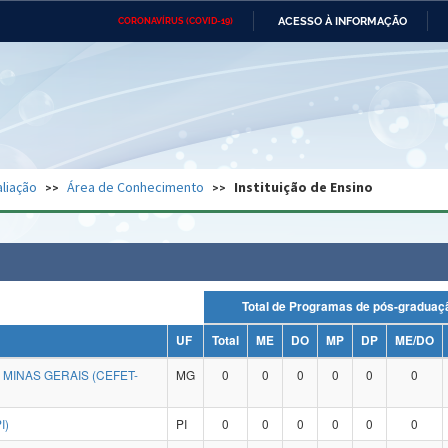
ACESSO À INFORMAÇÃO
CORONAVÍRUS (COVID-19)
Ministério da Defesa
Ministério das Relações
Mini
Exteriores
IR
PARA
O
CONTEÚDO
Ministério da Cidadania
Ministério da Saúde
Mini
Ministério do Desenvolvimento
Controladoria-Geral da União
Minis
Regional
e do
liação
Área de Conhecimento
Instituição de Ensino
Advocacia-Geral da União
Banco Central do Brasil
Plana
Total de Programas de pós-grad
UF
Total
ME
DO
MP
DP
ME/DO
MINAS GERAIS (CEFET-
MG
0
0
0
0
0
0
I)
PI
0
0
0
0
0
0