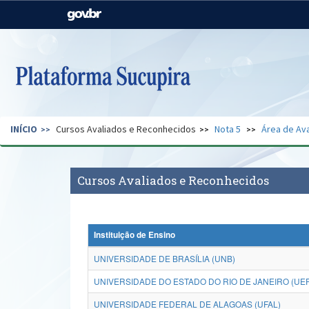
Casa Civil
Ministério da Justiça e
Segurança Pública
Ministério da Agricultura,
Ministério da Educação
Pecuária e Abastecimento
Ministério do Meio Ambiente
Ministério do Turismo
INÍCIO
Cursos Avaliados e Reconhecidos
Nota 5
Área de Ava
Secretaria de Governo
Gabinete de Segurança
Institucional
Cursos Avaliados e Reconhecidos
Instituição de Ensino
UNIVERSIDADE DE BRASÍLIA (UNB)
UNIVERSIDADE DO ESTADO DO RIO DE JANEIRO (UE
UNIVERSIDADE FEDERAL DE ALAGOAS (UFAL)