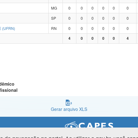
MG
0
0
0
0
0
0
SP
0
0
0
0
0
0
 (UFRN)
RN
0
0
0
0
0
0
4
0
0
0
0
4
adêmico
fissional
Gerar arquivo XLS