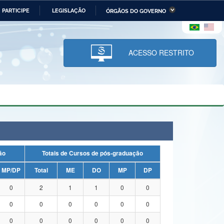
PARTICIPE
LEGISLAÇÃO
ÓRGÃOS DO GOVERNO
stério da Economia
Ministério da Infraestrutura
stério de Minas e Energia
Ministério da Ciência,
Tecnologia, Inovações e
ACESSO RESTRITO
Comunicações
tério da Mulher, da Família
Secretaria-Geral
s Direitos Humanos
lto
uação
Totais de Cursos de pós-graduação
MP/DP
Total
ME
DO
MP
DP
0
2
1
1
0
0
0
0
0
0
0
0
0
0
0
0
0
0