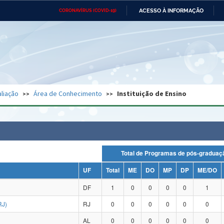
ACESSO À INFORMAÇÃO
CORONAVÍRUS (COVID-19)
Ministério da Defesa
Ministério das Relações
Mini
Exteriores
IR
PARA
O
CONTEÚDO
Ministério da Cidadania
Ministério da Saúde
Mini
Ministério do Desenvolvimento
Controladoria-Geral da União
Minis
Regional
e do
liação
Área de Conhecimento
Instituição de Ensino
Advocacia-Geral da União
Banco Central do Brasil
Plana
Total de Programas de pós-grad
UF
Total
ME
DO
MP
DP
ME/DO
DF
1
0
0
0
0
1
RJ)
RJ
0
0
0
0
0
0
AL
0
0
0
0
0
0