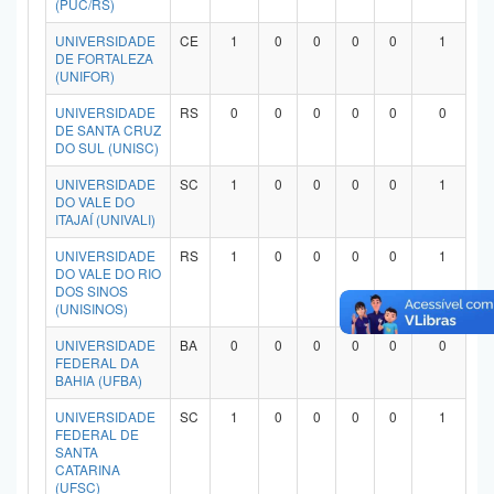
(PUC/RS)
Planalto
UNIVERSIDADE
CE
1
0
0
0
0
1
DE FORTALEZA
(UNIFOR)
UNIVERSIDADE
RS
0
0
0
0
0
0
DE SANTA CRUZ
DO SUL (UNISC)
UNIVERSIDADE
SC
1
0
0
0
0
1
DO VALE DO
ITAJAÍ (UNIVALI)
UNIVERSIDADE
RS
1
0
0
0
0
1
DO VALE DO RIO
DOS SINOS
(UNISINOS)
UNIVERSIDADE
BA
0
0
0
0
0
0
FEDERAL DA
BAHIA (UFBA)
UNIVERSIDADE
SC
1
0
0
0
0
1
FEDERAL DE
SANTA
CATARINA
(UFSC)